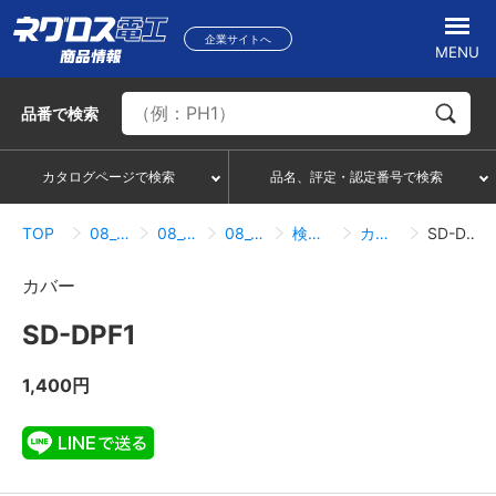
企業サイトへ
MENU
品番
で検索
カタログページで検索
品名、評定・認定番号で検索
TOP
08_レースウェイ・サスウェイ
08_01_レースウェイ
08_01_01_直線・カバー関連
検索結果一覧
カバー
SD-DPF1
カバー
SD-DPF1
1,400円