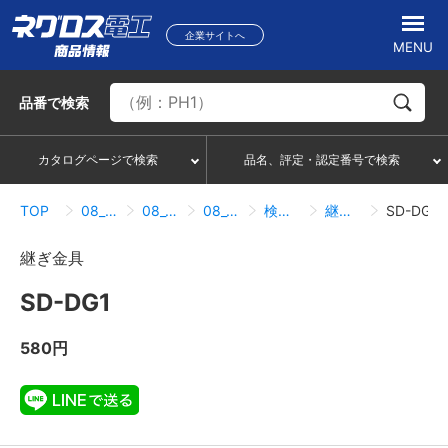
企業サイトへ
MENU
品番
で検索
カタログページで検索
品名、評定・認定番号で検索
TOP
08_レースウェイ・サスウェイ
08_01_レースウェイ
08_01_01_直線・カバー関連
検索結果一覧
継ぎ金具
SD-DG1
継ぎ金具
SD-DG1
580円