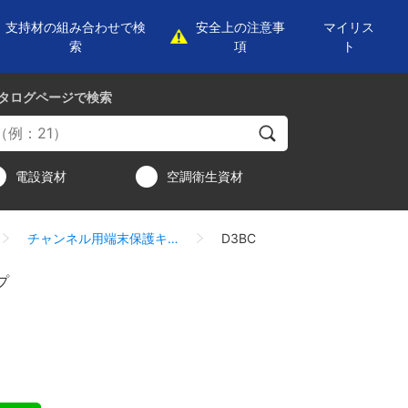
支持材の組み合わせで検
安全上の注意事
マイリス
索
項
ト
タログページ
で検索
電設資材
空調衛生資材
チャンネル用端末保護キャップ
D3BC
プ