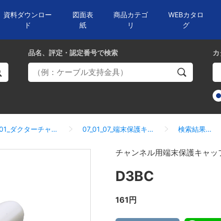
資料ダウンロー
図面表
商品カテゴ
WEBカタロ
ド
紙
リ
グ
品名、評定・認定番号
で検索
カ
07_01_ダクターチャンネル
07_01_07_端末保護キャップ
検索結果一覧
チャンネル用端末保護キャッ
D3BC
161円