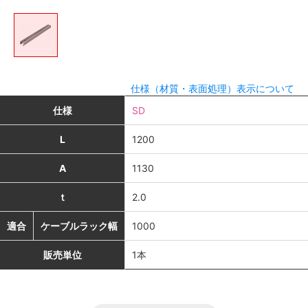
仕様（材質・表面処理）表示について
仕様
SD
L
1200
A
1130
ｔ
2.0
適合
ケーブルラック幅
1000
販売単位
1本