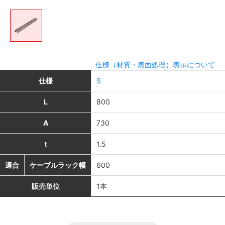
仕様（材質・表面処理）表示について
仕様
S
L
800
A
730
ｔ
1.5
適合
ケーブルラック幅
600
販売単位
1本