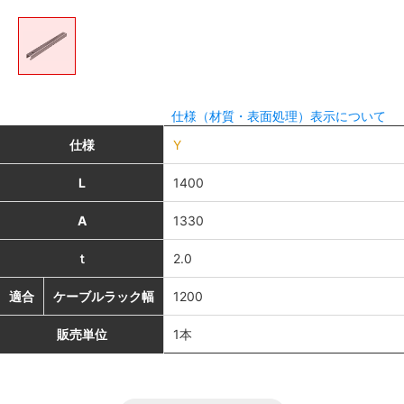
仕様（材質・表面処理）表示について
仕様
Y
L
1400
A
1330
ｔ
2.0
適合
ケーブルラック幅
1200
販売単位
1本