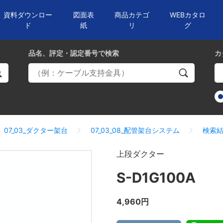
資料ダウンロー
図面表
商品カテゴ
WEBカタロ
ド
紙
リ
グ
品名、評定・認定番号
で検索
カ
07_03_ダクター架台
07_03_08_配管架台システム
検索
上段ダクター
S-D1G100A
4,960円