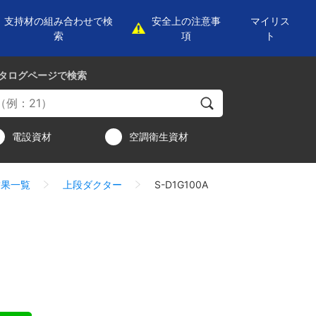
支持材の組み合わせで検
安全上の注意事
マイリス
索
項
ト
タログページ
で検索
電設資材
空調衛生資材
結果一覧
上段ダクター
S-D1G100A