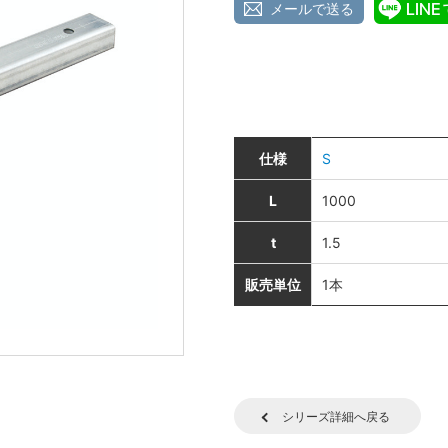
メールで送る
仕様
S
L
1000
t
1.5
販売単位
1本
シリーズ詳細へ戻る