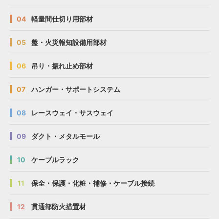
04
軽量間仕切り用部材
05
盤・火災報知設備用部材
06
吊り・振れ止め部材
07
ハンガー・サポートシステム
08
レースウェイ・サスウェイ
09
ダクト・メタルモール
10
ケーブルラック
11
保全・保護・化粧・補修・ケーブル接続
12
貫通部防火措置材