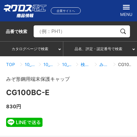
企業サイトへ
MENU
品番
で検索
カタログページで検索
品名、評定・認定番号で検索
TOP
10_ケーブルラック
10_13_サポートシステム
10_13_07_みぞ形鋼用端末保護キャップ
検索結果一覧
みぞ形鋼用端末保護キャップ
CG100BC-E
みぞ形鋼用端末保護キャップ
CG100BC-E
830円