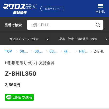
企業サイトへ
MENU
品番
で検索
カタログページで検索
品名、評定・認定番号で検索
TOP
06_吊り・振れ止め部材
06_01_形鋼用吊り金具
06_01_07_BHタイプ
検索結果一覧
H形鋼用吊りボルト支持金具
Z-BHIL350
H形鋼用吊りボルト支持金具
Z-BHIL350
2,560円