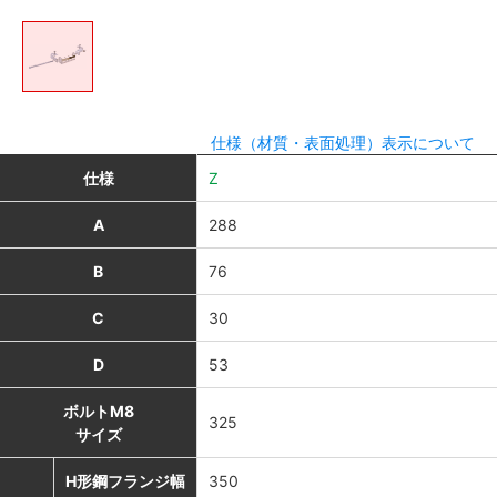
仕様（材質・表面処理）表示について
仕様
Z
A
288
B
76
C
30
D
53
ボルトM8
325
サイズ
H形鋼フランジ幅
350