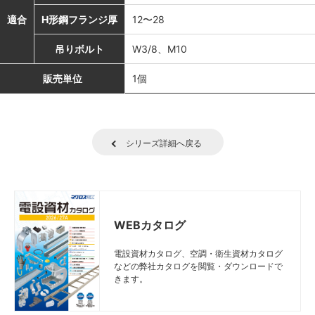
適合
H形鋼フランジ厚
12〜28
吊りボルト
W3/8、M10
販売単位
1個
シリーズ詳細へ戻る
WEBカタログ
電設資材カタログ、空調・衛生資材カタログ
などの弊社カタログを閲覧・ダウンロードで
きます。