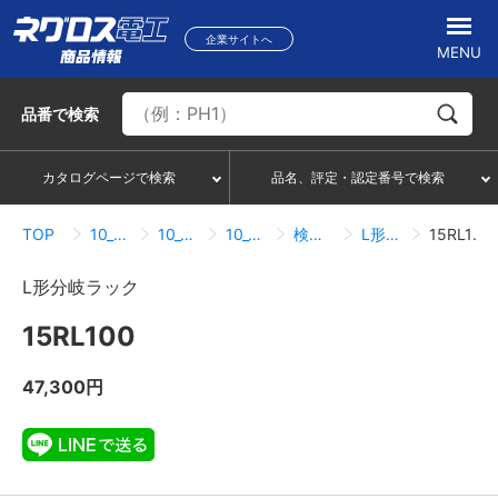
企業サイトへ
MENU
品番
で検索
カタログページで検索
品名、評定・認定番号で検索
TOP
10_ケーブルラック
10_06_15Rタイプ
10_06_02_分岐・ベンド
検索結果一覧
L形分岐ラック
15RL100
L形分岐ラック
15RL100
47,300円