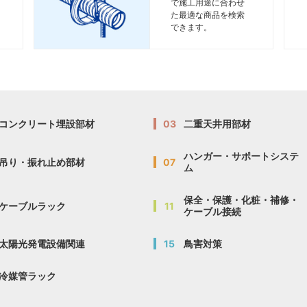
で施工用途に合わせ
た最適な商品を検索
できます。
コンクリート埋設部材
03
二重天井用部材
ハンガー・サポートシステ
吊り・振れ止め部材
07
ム
保全・保護・化粧・補修・
ケーブルラック
11
ケーブル接続
太陽光発電設備関連
15
鳥害対策
冷媒管ラック