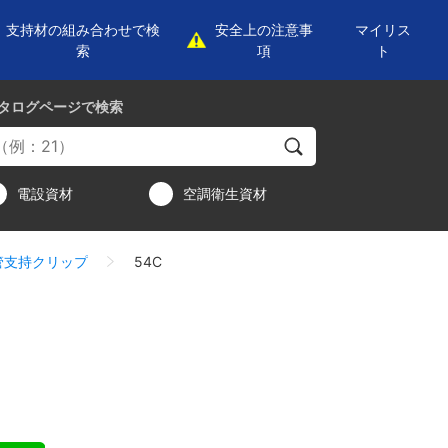
支持材の組み合わせで検
安全上の注意事
マイリス
索
項
ト
タログページ
で検索
電設資材
空調衛生資材
管支持クリップ
54C