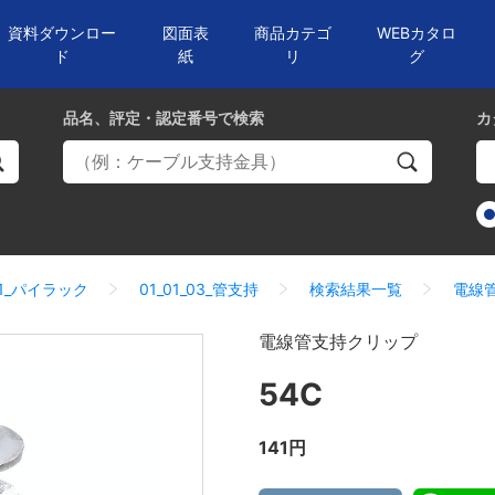
資料ダウンロー
図面表
商品カテゴ
WEBカタロ
ド
紙
リ
グ
品名、評定・認定番号
で検索
カ
01_パイラック
01_01_03_管支持
検索結果一覧
電線
電線管支持クリップ
54C
141円