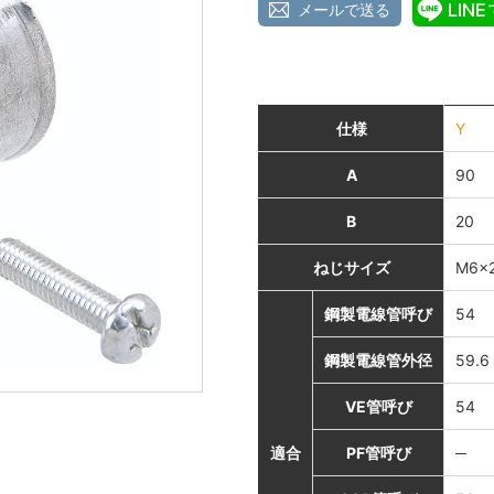
メールで送る
仕様
Y
A
90
B
20
ねじサイズ
M6×
鋼製電線管呼び
54
鋼製電線管外径
59.6
VE管呼び
54
適合
PF管呼び
─