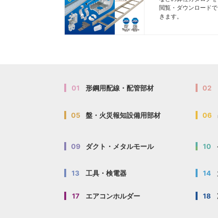
閲覧・ダウンロードで
きます。
01
形鋼用配線・配管部材
02
05
盤・火災報知設備用部材
06
09
ダクト・メタルモール
10
13
工具・検電器
14
17
エアコンホルダー
18