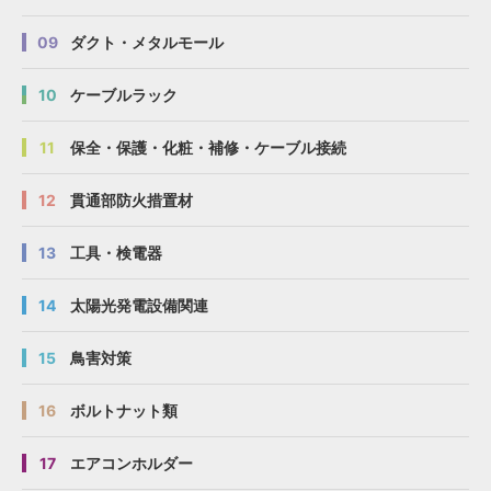
図面
図面
図面
図面
SD
SD
SD
SD
SD-WMR15EC50
SD-WMR15EC50
SD-WMR15EC50
SD-WMR15EC50
520
520
520
520
13
13
13
13
163
163
163
163
09
ダクト・メタルモール
図面
図面
図面
図面
SD
SD
SD
SD
SD-WMR15EC60
SD-WMR15EC60
SD-WMR15EC60
SD-WMR15EC60
620
620
620
620
15
15
15
15
163
163
163
163
10
ケーブルラック
11
保全・保護・化粧・補修・ケーブル接続
12
貫通部防火措置材
13
工具・検電器
14
太陽光発電設備関連
15
鳥害対策
16
ボルトナット類
17
エアコンホルダー