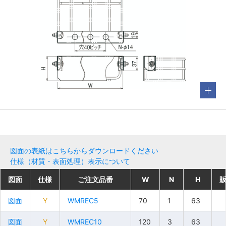
図面の表紙はこちらからダウンロードください
仕様（材質・表面処理）表示について
図面
図面
図面
図面
仕様
仕様
仕様
仕様
ご注文品番
ご注文品番
ご注文品番
ご注文品番
W
W
W
W
N
N
N
N
H
H
H
H
図面
図面
図面
図面
Y
Y
Y
Y
WMREC5
WMREC5
WMREC5
WMREC5
70
70
70
70
1
1
1
1
63
63
63
63
図面
図面
図面
図面
Y
Y
Y
Y
WMREC10
WMREC10
WMREC10
WMREC10
120
120
120
120
3
3
3
3
63
63
63
63