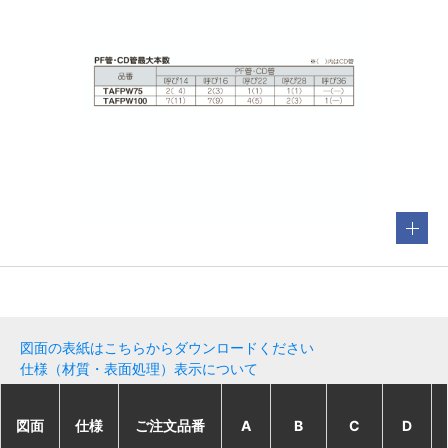
図面の表紙はこちらからダウンロードください
仕様（材質・表面処理）表示について
図面
図面
図面
図面
仕様
仕様
仕様
仕様
ご注文品番
ご注文品番
ご注文品番
ご注文品番
A
A
A
A
B
B
B
B
C
C
C
C
D
D
D
D