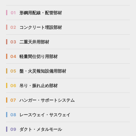
01
形鋼用配線・配管部材
02
コンクリート埋設部材
03
二重天井用部材
04
軽量間仕切り用部材
05
盤・火災報知設備用部材
06
吊り・振れ止め部材
07
ハンガー・サポートシステム
08
レースウェイ・サスウェイ
09
ダクト・メタルモール