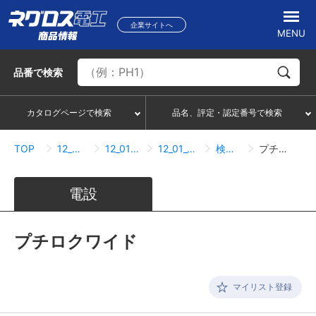
企業サイトへ
MENU
品番
で検索
カタログページで検索
品名、評定・認定番号で検索
TOP
12_貫通部防火措置材
12_01_電気関連小開口用
12_01_01_電気関連小開口用
検索結果一覧
プチロクワイド
電設
プチロクワイド
マイリスト登録