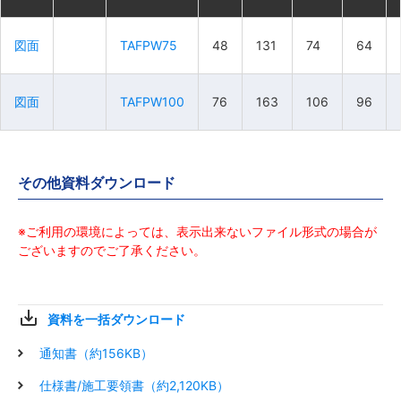
図面
図面
図面
図面
TAFPW75
TAFPW75
TAFPW75
TAFPW75
48
48
48
48
131
131
131
131
74
74
74
74
64
64
64
64
図面
図面
図面
図面
TAFPW100
TAFPW100
TAFPW100
TAFPW100
76
76
76
76
163
163
163
163
106
106
106
106
96
96
96
96
その他資料ダウンロード
※ご利用の環境によっては、表示出来ないファイル形式の場合が
ございますのでご了承ください。
資料を一括ダウンロード
通知書（約156KB）
仕様書/施工要領書（約2,120KB）