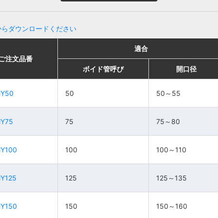
からダウンロードください
適合
適合
適合
適合
ご注文品番
ご注文品番
販売単位
販売単位
価格
価格
ボイド管呼び
ボイド管呼び
開口径
開口径
ボイド管呼び
ボイド管呼び
開口径
開口径
50～
50～
MY50
MY50
50
50
50～55
50～55
50
50
1組
1組
1,820円
1,820円
55
55
75～
75～
MY75
MY75
75
75
75～80
75～80
75
75
1組
1組
2,200円
2,200円
80
80
MY100
MY100
100
100
100～110
100～110
100～
100～
100
100
1組
1組
2,560円
2,560円
110
110
MY125
MY125
125
125
125～135
125～135
125～
125～
125
125
1組
1組
3,840円
3,840円
135
135
MY150
MY150
150
150
150～160
150～160
150～
150～
150
150
1組
1組
4,860円
4,860円