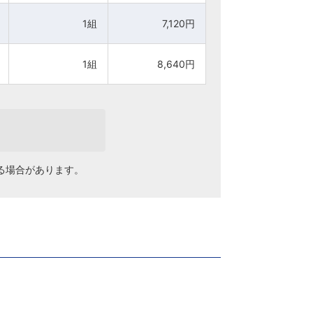
1組
1組
7,120円
7,120円
1組
1組
8,640円
8,640円
る場合があります。