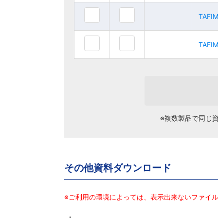
TAFI
TAFI
TAFIMY175
TAFIMY175
TAFI
TAFI
TAFIMY200
TAFIMY200
※複数製品で同じ
その他資料ダウンロード
※ご利用の環境によっては、表示出来ないファイ