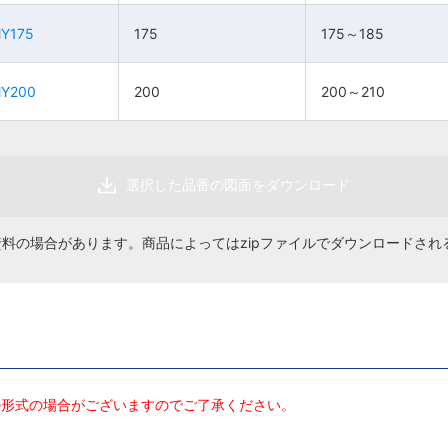
160
160
MY175
MY175
175
175
175～185
175～185
175～
175～
175
175
1組
1組
7,120円
7,120円
185
185
MY200
MY200
200
200
200～210
200～210
200～
200～
200
200
1組
1組
8,640円
8,640円
210
210
選択した品番の図面をダウンロード
資料の場合があります。商品によってはzipファイルでダウンロードされ
ル形式の場合がございますのでご了承ください。