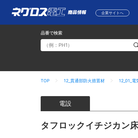
企業サイトへ
品番
で検索
TOP
12_貫通部防火措置材
12_01
電設
タフロックイチジカン