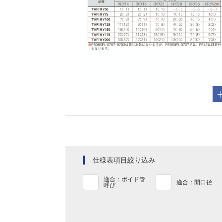
仕様表項目絞り込み
適合：ボイド管
適合：開口径
呼び