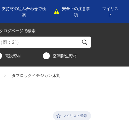
支持材の組み合わせで検
安全上の注意事
マイリス
索
項
ト
タログページ
で検索
電設資材
空調衛生資材
タフロックイチジカン床丸
マイリスト登録