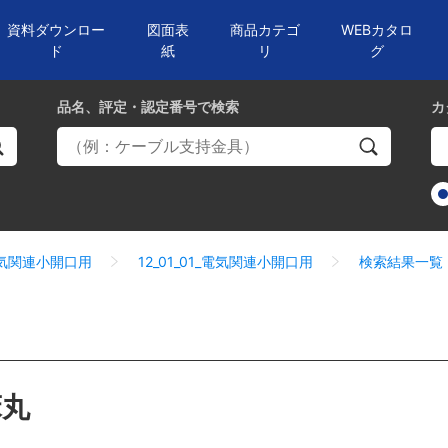
資料ダウンロー
図面表
商品カテゴ
WEBカタロ
ド
紙
リ
グ
品名、評定・認定番号
で検索
カ
_電気関連小開口用
12_01_01_電気関連小開口用
検索結果一覧
床丸