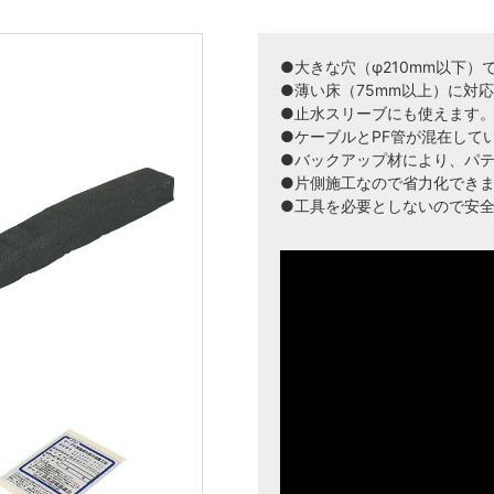
●大きな穴（φ210mm以下）
●薄い床（75mm以上）に対
●止水スリーブにも使えます
●ケーブルとPF管が混在して
●バックアップ材により、パ
●片側施工なので省力化でき
●工具を必要としないので安