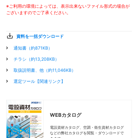
ット
ット
ット
ット
※ご利用の環境によっては、表示出来ないファイル形式の場合が
ございますのでご了承ください。
片階
片階
片階
片階
図面
図面
図面
図面
Z
Z
Z
Z
STP85100S-100
STP85100S-100
STP85100S-100
STP85100S-100
段キ
段キ
段キ
段キ
1000
1000
1000
1000
1530
1530
1530
1530
ット
ット
ット
ット
資料を一括ダウンロード
片階
片階
片階
片階
通知書（約871KB）
図面
図面
図面
図面
Z
Z
Z
Z
STP85125S-100
STP85125S-100
STP85125S-100
STP85125S-100
段キ
段キ
段キ
段キ
1250
1250
1250
1250
1780
1780
1780
1780
ット
ット
ット
ット
チラシ（約13,208KB）
片階
片階
片階
片階
取扱説明書、他（約11,046KB）
図面
図面
図面
図面
Z
Z
Z
Z
STP85150S-100
STP85150S-100
STP85150S-100
STP85150S-100
段キ
段キ
段キ
段キ
1500
1500
1500
1500
2030
2030
2030
2030
選定ツール【関連リンク】
ット
ット
ット
ット
階段
階段
階段
階段
図面
図面
図面
図面
Z
Z
Z
Z
STP8550NS-100
STP8550NS-100
STP8550NS-100
STP8550NS-100
500
500
500
500
—
—
—
—
なし
なし
なし
なし
WEBカタログ
階段
階段
階段
階段
図面
図面
図面
図面
Z
Z
Z
Z
STP8575NS-100
STP8575NS-100
STP8575NS-100
STP8575NS-100
750
750
750
750
—
—
—
—
なし
なし
なし
なし
電設資材カタログ、空調・衛生資材カタログ
などの弊社カタログを閲覧・ダウンロードで
階段
階段
階段
階段
図面
図面
図面
図面
Z
Z
Z
Z
STP85100NS-100
STP85100NS-100
STP85100NS-100
STP85100NS-100
1000
1000
1000
1000
—
—
—
—