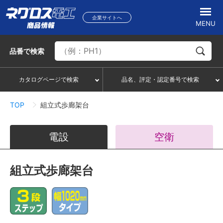
企業サイトへ
MENU
品番
で検索
カタログページで検索
品名、評定・認定番号で検索
TOP
組立式歩廊架台
電設
空衛
組立式歩廊架台