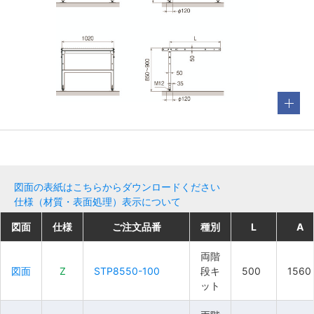
図面の表紙はこちらからダウンロードください
仕様（材質・表面処理）表示について
図面
図面
図面
図面
仕様
仕様
仕様
仕様
ご注文品番
ご注文品番
ご注文品番
ご注文品番
種別
種別
種別
種別
L
L
L
L
A
A
A
A
両階
両階
両階
両階
図面
図面
図面
図面
Z
Z
Z
Z
STP8550-100
STP8550-100
STP8550-100
STP8550-100
段キ
段キ
段キ
段キ
500
500
500
500
1560
1560
1560
1560
ット
ット
ット
ット