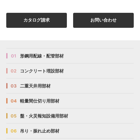
図面
図面
図面
図面
Z
Z
Z
Z
STP85125E-100
STP85125E-100
STP85125E-100
STP85125E-100
キッ
キッ
キッ
キッ
1250
1250
1250
1250
—
—
—
—
ト
ト
ト
ト
カタログ請求
お問い合わせ
延長
延長
延長
延長
図面
図面
図面
図面
Z
Z
Z
Z
STP85150E-100
STP85150E-100
STP85150E-100
STP85150E-100
キッ
キッ
キッ
キッ
1500
1500
1500
1500
—
—
—
—
ト
ト
ト
ト
01
形鋼用配線・配管部材
02
コンクリート埋設部材
03
二重天井用部材
04
軽量間仕切り用部材
05
盤・火災報知設備用部材
06
吊り・振れ止め部材