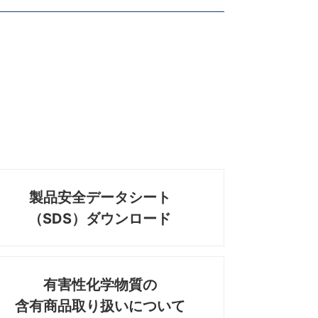
1台
1台
88,600円
88,600円
1台
1台
92,100円
92,100円
1台
1台
95,700円
95,700円
1台
1台
44,900円
44,900円
1台
1台
50,500円
50,500円
製品安全データシート
（SDS）ダウンロード
1台
1台
56,100円
56,100円
1台
1台
61,900円
61,900円
有害性化学物質の
含有商品取り扱いについて
1台
1台
67,900円
67,900円