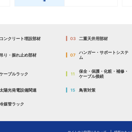
延長
延長
キッ
キッ
500
500
―
―
1台
1台
44,900円
44,900円
ト
ト
延長
延長
コンクリート埋設部材
03
二重天井用部材
キッ
キッ
750
750
―
―
1台
1台
50,500円
50,500円
ト
ト
ハンガー・サポートシステ
吊り・振れ止め部材
07
ム
延長
延長
キッ
キッ
1000
1000
―
―
1台
1台
56,100円
56,100円
保全・保護・化粧・補修・
ト
ト
ケーブルラック
11
ケーブル接続
延長
延長
太陽光発電設備関連
15
鳥害対策
キッ
キッ
1250
1250
―
―
1台
1台
61,900円
61,900円
ト
ト
冷媒管ラック
延長
延長
キッ
キッ
1500
1500
―
―
1台
1台
67,900円
67,900円
ト
ト
サイトのご利用にあたって
情報セキュ