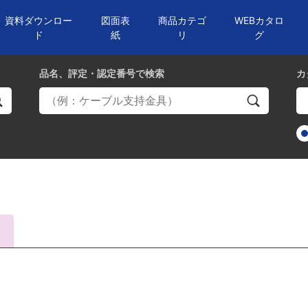
資料ダウンロー
図面表
商品カテゴ
WEBカタロ
ド
紙
リ
グ
品名、評定・認定番号
で検索
カ