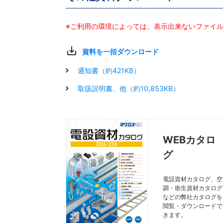
Z
Z
STP85125S
STP85125S
Z
Z
STP85
STP85
※ご利用の環境によっては、表示出来ないファイ
Z
Z
STP85
STP85
資料を一括ダウンロード
Z
Z
STP85150S
STP85150S
通知書（約421KB）
Z
Z
STP85
STP85
取扱説明書、他（約10,853KB）
Z
Z
STP8550NS
STP8550NS
Z
Z
STP85
STP85
Z
Z
STP8575NS
STP8575NS
Z
Z
STP85
STP85
WEBカタロ
Z
Z
STP85100NS
STP85100NS
グ
Z
Z
STP85
STP85
電設資材カタログ、空
Z
Z
STP85125NS
STP85125NS
調・衛生資材カタログ
Z
Z
STP85
STP85
などの弊社カタログを
閲覧・ダウンロードで
きます。
Z
Z
STP85150NS
STP85150NS
Z
Z
STP85
STP85