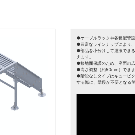
●ケーブルラックや各種配管
●豊富なラインナップにより
●部品を小分けして運搬でき
えます。
●接地面保護のため、座面の
●高さ調整（約50mm）でき
●階段なしタイプはキュービ
する際に、階段が不要となる