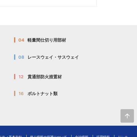
04
軽量間仕切り用部材
08
レースウェイ・サスウェイ
12
貫通部防火措置材
16
ボルトナット類
リティ基本方針
個人情報の保護について
会社情報
採用情報
リンク