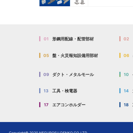
Z
Z
STP8550E
STP8550E
01
形鋼用配線・配管部材
02
Z
Z
STP8575E
STP8575E
05
盤・火災報知設備用部材
06
Z
Z
STP85100E
STP85100E
09
ダクト・メタルモール
10
13
工具・検電器
14
Z
Z
STP85125E
STP85125E
17
エアコンホルダー
18
Z
Z
STP85150E
STP85150E
Copyright© 2020 NEGUROSU DENKO CO.,LTD.