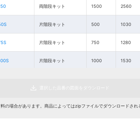
150
150
両階段キット
両階段キット
1500
1500
2560
2560
両階
両階
段キ
段キ
1250
1250
2310
2310
1台
1台
153,300円
153,300円
ット
ット
50S
50S
片階段キット
片階段キット
500
500
1030
1030
両階
両階
75S
75S
片階段キット
片階段キット
750
750
1280
1280
段キ
段キ
1500
1500
2560
2560
1台
1台
159,400円
159,400円
ット
ット
100S
100S
片階段キット
片階段キット
1000
1000
1530
1530
片階
片階
段キ
段キ
500
500
1030
1030
1台
1台
108,300円
108,300円
ット
ット
125S
125S
片階段キット
片階段キット
1250
1250
1780
1780
選択した品番の図面をダウンロード
片階
片階
段キ
段キ
750
750
1280
1280
1台
1台
114,000円
114,000円
150S
150S
片階段キット
片階段キット
1500
1500
2030
2030
ット
ット
資料の場合があります。商品によってはzipファイルでダウンロードされ
50NS
50NS
片階
片階
階段なし
階段なし
500
500
―
―
段キ
段キ
1000
1000
1530
1530
1台
1台
119,700円
119,700円
ット
ット
75NS
75NS
階段なし
階段なし
750
750
―
―