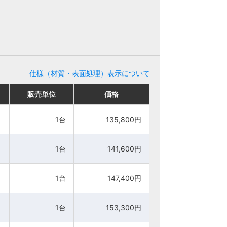
仕様（材質・表面処理）表示について
販売単位
販売単位
価格
価格
1台
1台
135,800円
135,800円
1台
1台
141,600円
141,600円
1台
1台
147,400円
147,400円
1台
1台
153,300円
153,300円