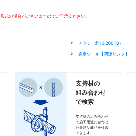
片階
片階
段キ
段キ
1250
1250
1780
1780
1台
1台
125,500円
125,500円
100NS
100NS
階段なし
階段なし
1000
1000
―
―
ット
ット
ル形式の場合がございますのでご了承ください。
片階
片階
125NS
125NS
階段なし
階段なし
1250
1250
―
―
段キ
段キ
1500
1500
2030
2030
1台
1台
131,500円
131,500円
ット
ット
チラシ（約13,208KB）
150NS
150NS
階段なし
階段なし
1500
1500
―
―
階段
階段
選定ツール【関連リンク】
500
500
―
―
1台
1台
81,600円
81,600円
なし
なし
50E
50E
延長キット
延長キット
500
500
―
―
階段
階段
750
750
―
―
1台
1台
85,100円
85,100円
なし
なし
75E
75E
延長キット
延長キット
750
750
―
―
支持材の
階段
階段
組み合わせ
1000
1000
―
―
1台
1台
88,600円
88,600円
なし
なし
100E
100E
延長キット
延長キット
1000
1000
―
―
で検索
階段
階段
1250
1250
―
―
1台
1台
92,100円
92,100円
なし
なし
125E
125E
延長キット
延長キット
1250
1250
―
―
支持材の組み合わせ
で施工用途に合わせ
た最適な商品を検索
階段
階段
1500
1500
―
―
1台
1台
95,700円
95,700円
できます。
150E
150E
延長キット
延長キット
1500
1500
―
―
なし
なし