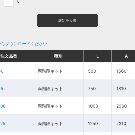
A
設定を反映
からダウンロードください
ご注文品番
ご注文品番
種別
種別
L
L
A
A
種別
種別
販売単位
販売単位
L
L
価格
価格
A
A
両階
両階
50
50
両階段キット
両階段キット
500
500
1560
1560
段キ
段キ
500
500
1560
1560
1台
1台
135,800円
135,800円
ット
ット
75
75
両階段キット
両階段キット
750
750
1810
1810
両階
両階
段キ
段キ
750
750
1810
1810
1台
1台
141,600円
141,600円
100
100
両階段キット
両階段キット
1000
1000
2060
2060
ット
ット
両階
両階
125
125
両階段キット
両階段キット
1250
1250
2310
2310
段キ
段キ
1000
1000
2060
2060
1台
1台
147,400円
147,400円
ット
ット