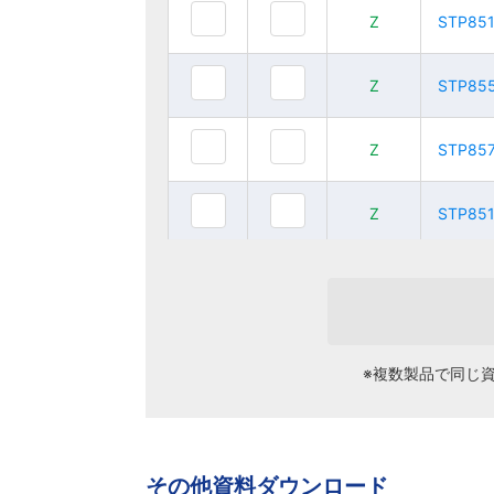
Z
Z
STP85
STP85
Z
Z
STP85125
STP85125
Z
Z
STP85
STP85
Z
Z
STP85
STP85
Z
Z
STP85150
STP85150
Z
Z
STP85
STP85
Z
Z
STP8550S
STP8550S
Z
Z
STP85
STP85
Z
Z
STP8575S
STP8575S
Z
Z
STP85
STP85
※複数製品で同じ
Z
Z
STP85
STP85
Z
Z
STP85100S
STP85100S
Z
Z
STP85
STP85
その他資料ダウンロード