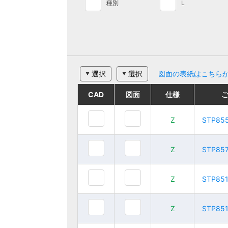
種別
L
選択
選択
図面の表紙はこちら
CAD
CAD
CAD
CAD
図面
図面
図面
図面
仕様
仕様
仕様
仕様
ご注文品番
ご注文品番
Z
Z
STP85
STP85
Z
Z
STP8550
STP8550
Z
Z
STP85
STP85
Z
Z
STP8575
STP8575
Z
Z
STP85
STP85
Z
Z
STP85
STP85
Z
Z
STP85100
STP85100