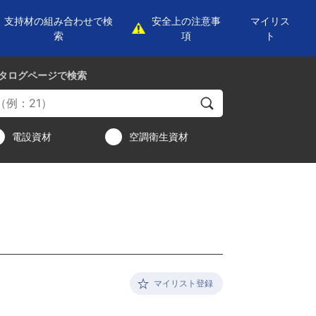
支持材の組み合わせで検
安全上の注意事
マイリス
索
項
ト
タログページ
で検索
電設資材
空調衛生資材
マイリスト登録