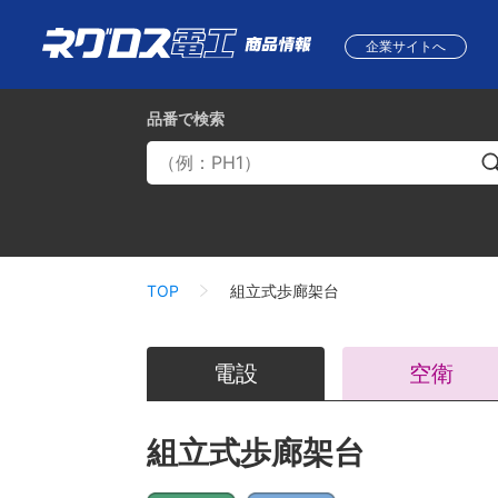
企業サイトへ
品番
で検索
TOP
組立式歩廊架台
電設
空衛
組立式歩廊架台