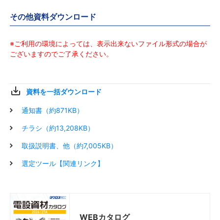
延長
延長
延長
延長
図面
図面
図面
図面
Z
Z
Z
Z
STP35125E-100
STP35125E-100
STP35125E-100
STP35125E-100
キッ
キッ
キッ
キッ
1250
1250
1250
1250
1
1
1
1
その他資料ダウンロード
ト
ト
ト
ト
延長
延長
延長
延長
※ご利用の環境によっては、表示出来ないファイル形式の場合が
図面
図面
図面
図面
Z
Z
Z
Z
STP35150E-100
STP35150E-100
STP35150E-100
STP35150E-100
キッ
キッ
キッ
キッ
1500
1500
1500
1500
1
1
1
1
ございますのでご了承ください。
ト
ト
ト
ト
資料を一括ダウンロード
通知書（約871KB）
チラシ（約13,208KB）
取扱説明書、他（約7,005KB）
選定ツール【関連リンク】
WEBカタログ