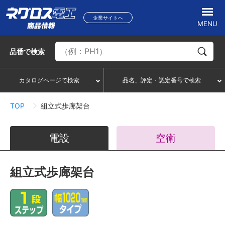
企業サイトへ
MENU
品番
で検索
カタログページで検索
品名、評定・認定番号で検索
TOP
組立式歩廊架台
電設
空衛
組立式歩廊架台