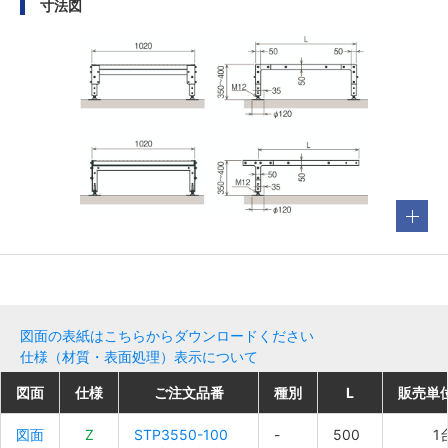
寸法図
図面の表紙はこちらからダウンロードください
仕様（材質・表面処理）表示について
図面
図面
図面
図面
仕様
仕様
仕様
仕様
ご注文品番
ご注文品番
ご注文品番
ご注文品番
種別
種別
種別
種別
L
L
L
L
販売単
販売単
販売単
販売単
図面
図面
図面
図面
Z
Z
Z
Z
STP3550-100
STP3550-100
STP3550-100
STP3550-100
-
-
-
-
500
500
500
500
1
1
1
1