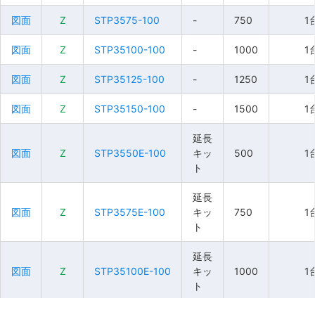
図面
図面
図面
図面
Z
Z
Z
Z
STP3575-100
STP3575-100
STP3575-100
STP3575-100
-
-
-
-
750
750
750
750
1
1
1
1
図面
図面
図面
図面
Z
Z
Z
Z
STP35100-100
STP35100-100
STP35100-100
STP35100-100
-
-
-
-
1000
1000
1000
1000
1
1
1
1
図面
図面
図面
図面
Z
Z
Z
Z
STP35125-100
STP35125-100
STP35125-100
STP35125-100
-
-
-
-
1250
1250
1250
1250
1
1
1
1
図面
図面
図面
図面
Z
Z
Z
Z
STP35150-100
STP35150-100
STP35150-100
STP35150-100
-
-
-
-
1500
1500
1500
1500
1
1
1
1
延長
延長
延長
延長
図面
図面
図面
図面
Z
Z
Z
Z
STP3550E-100
STP3550E-100
STP3550E-100
STP3550E-100
キッ
キッ
キッ
キッ
500
500
500
500
1
1
1
1
ト
ト
ト
ト
延長
延長
延長
延長
図面
図面
図面
図面
Z
Z
Z
Z
STP3575E-100
STP3575E-100
STP3575E-100
STP3575E-100
キッ
キッ
キッ
キッ
750
750
750
750
1
1
1
1
ト
ト
ト
ト
延長
延長
延長
延長
図面
図面
図面
図面
Z
Z
Z
Z
STP35100E-100
STP35100E-100
STP35100E-100
STP35100E-100
キッ
キッ
キッ
キッ
1000
1000
1000
1000
1
1
1
1
ト
ト
ト
ト