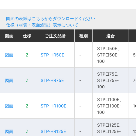
図面の表紙はこちらからダウンロードください
仕様（材質・表面処理）表示について
図面
図面
図面
図面
仕様
仕様
仕様
仕様
ご注文品番
ご注文品番
ご注文品番
ご注文品番
種別
種別
種別
種別
適合
適合
適合
適合
STP□50E、
STP□50E、
STP□50E、
STP□50E、
図面
図面
図面
図面
Z
Z
Z
Z
STP-HR50E
STP-HR50E
STP-HR50E
STP-HR50E
-
-
-
-
STP□50E-
STP□50E-
STP□50E-
STP□50E-
5
5
5
5
100
100
100
100
STP□75E、
STP□75E、
STP□75E、
STP□75E、
図面
図面
図面
図面
Z
Z
Z
Z
STP-HR75E
STP-HR75E
STP-HR75E
STP-HR75E
-
-
-
-
STP□75E-
STP□75E-
STP□75E-
STP□75E-
7
7
7
7
100
100
100
100
STP□100E、
STP□100E、
STP□100E、
STP□100E、
図面
図面
図面
図面
Z
Z
Z
Z
STP-HR100E
STP-HR100E
STP-HR100E
STP-HR100E
-
-
-
-
STP□100E-
STP□100E-
STP□100E-
STP□100E-
1
1
1
1
100
100
100
100
STP□125E、
STP□125E、
STP□125E、
STP□125E、
図面
図面
図面
図面
Z
Z
Z
Z
STP-HR125E
STP-HR125E
STP-HR125E
STP-HR125E
-
-
-
-
STP□125E-
STP□125E-
STP□125E-
STP□125E-
1
1
1
1