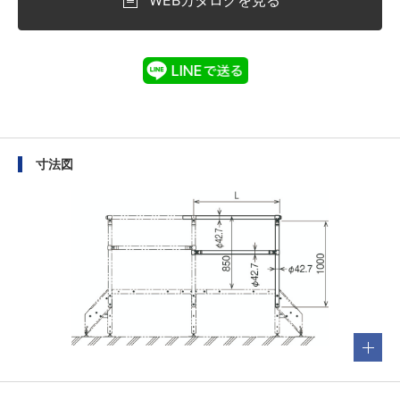
WEBカタログを見る
寸法図