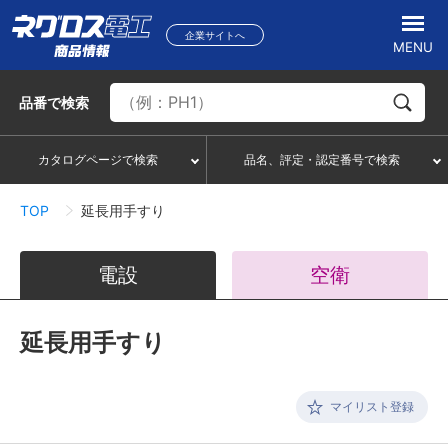
企業サイトへ
MENU
品番
で検索
カタログページで検索
品名、評定・認定番号で検索
TOP
延長用手すり
電設
空衛
延長用手すり
マイリスト登録