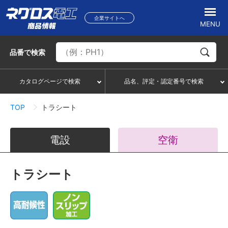
企業サイトへ
MENU
品番
で検索
カタログページで検索
品名、評定・認定番号で検索
TOP
トラシート
電設
空衛
トラシート