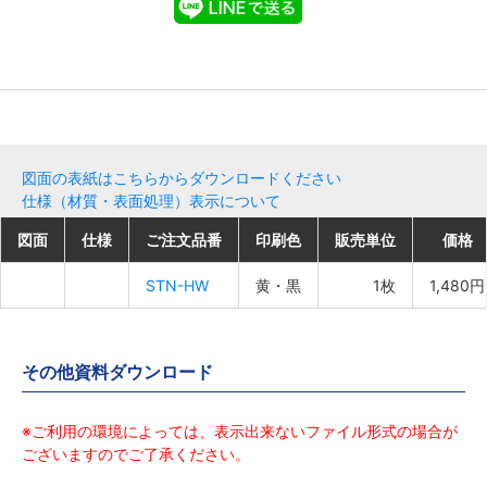
図面の表紙はこちらからダウンロードください
仕様（材質・表面処理）表示について
図面
図面
図面
図面
仕様
仕様
仕様
仕様
ご注文品番
ご注文品番
ご注文品番
ご注文品番
印刷色
印刷色
印刷色
印刷色
販売単位
販売単位
販売単位
販売単位
価格
価格
価格
価格
STN-HW
STN-HW
STN-HW
STN-HW
黄・黒
黄・黒
黄・黒
黄・黒
1枚
1枚
1枚
1枚
1,480円
1,480円
1,480円
1,480円
その他資料ダウンロード
※ご利用の環境によっては、表示出来ないファイル形式の場合が
ございますのでご了承ください。