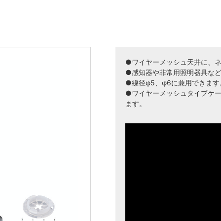
●ワイヤーメッシュ天井に、
●感知器や非常用照明器具な
●線径φ5、φ6に兼用できます
●ワイヤーメッシュタイプケ
ます。