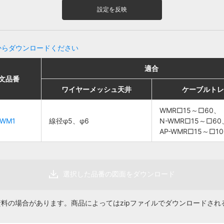
設定を反映
からダウンロードください
適合
適合
適合
適合
文品番
文品番
販売単位
販売単位
価
価
ワイヤーメッシュ天井
ワイヤーメッシュ天井
ワイヤーメッシュ天井
ワイヤーメッシュ天井
ケーブルトレイ
ケーブルトレイ
ケーブルトレ
ケーブルトレ
WMR□15～
WMR□15～
WMR□15～□60、
WMR□15～□60、
CWM1
CWM1
線径φ5、φ6
線径φ5、φ6
□60、
□60、
N-WMR□15～□60
N-WMR□15～□60
N-WMR□15～
N-WMR□15～
AP-WMR□15～□10
AP-WMR□15～□10
線径φ5、φ6
線径φ5、φ6
1組
1組
1,68
1,68
□60、
□60、
AP-WMR□15
AP-WMR□15
～□100
～□100
選択した品番の図面をダウンロード
資料の場合があります。商品によってはzipファイルでダウンロードされ