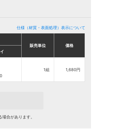
仕様（材質・表面処理）表示について
格
格
販売単位
販売単位
価格
価格
イ
イ
、
、
1組
1組
1,680円
1,680円
0
0
0円
0円
る場合があります。