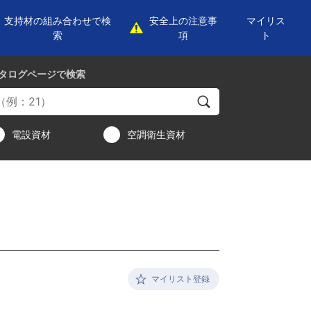
支持材の組み合わせで検
安全上の注意事
マイリス
索
項
ト
タログページ
で検索
電設資材
空調衛生資材
マイリスト登録