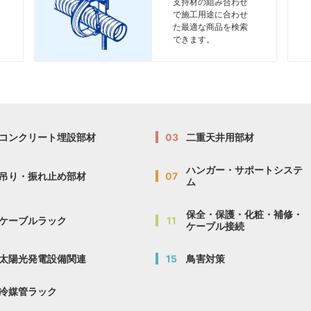
支持材の組み合わせ
で施工用途に合わせ
た最適な商品を検索
できます。
コンクリート埋設部材
03
二重天井用部材
ハンガー・サポートシステ
吊り・振れ止め部材
07
ム
保全・保護・化粧・補修・
ケーブルラック
11
ケーブル接続
太陽光発電設備関連
15
鳥害対策
冷媒管ラック