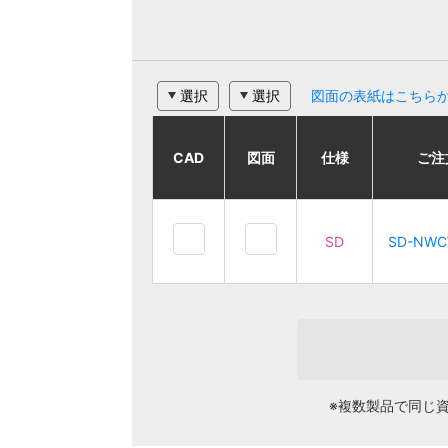
選択
選択
図面の表紙はこちら
CAD
CAD
CAD
CAD
図面
図面
図面
図面
仕様
仕様
仕様
仕様
ご注文品番
ご注文品番
ご注
ご注
SD
SD
SD-NW
SD-NW
SD
SD
SD-NWCWM1
SD-NWCWM1
※複数製品で同じ