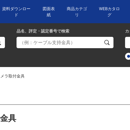
資料ダウンロー
図面表
商品カテゴ
WEBカタロ
ド
紙
リ
グ
品名、評定・認定番号
で検索
カ
カメラ取付金具
金具