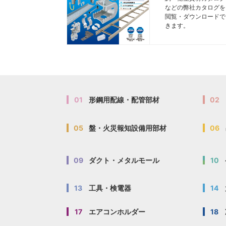
などの弊社カタログを
閲覧・ダウンロードで
きます。
01
形鋼用配線・配管部材
02
05
盤・火災報知設備用部材
06
09
ダクト・メタルモール
10
13
工具・検電器
14
17
エアコンホルダー
18