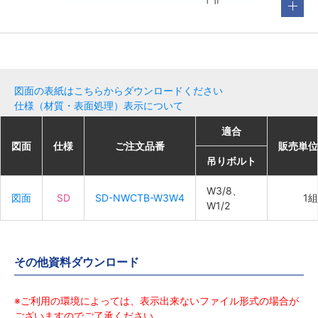
図面の表紙はこちらからダウンロードください
仕様（材質・表面処理）表示について
適合
適合
適合
適合
図面
図面
図面
図面
仕様
仕様
仕様
仕様
ご注文品番
ご注文品番
ご注文品番
ご注文品番
販売単位
販売単位
販売単位
販売単位
吊りボルト
吊りボルト
吊りボルト
吊りボルト
W3/8、
W3/8、
W3/8、
W3/8、
図面
図面
図面
図面
SD
SD
SD
SD
SD-NWCTB-W3W4
SD-NWCTB-W3W4
SD-NWCTB-W3W4
SD-NWCTB-W3W4
1組
1組
1組
1組
W1/2
W1/2
W1/2
W1/2
その他資料ダウンロード
※ご利用の環境によっては、表示出来ないファイル形式の場合が
ございますのでご了承ください。