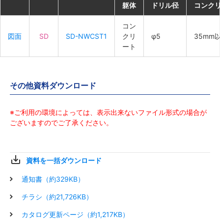
躯体
躯体
躯体
躯体
ドリル径
ドリル径
ドリル径
ドリル径
コンク
コンク
コンク
コンク
コン
コン
コン
コン
図面
図面
図面
図面
SD
SD
SD
SD
SD-NWCST1
SD-NWCST1
SD-NWCST1
SD-NWCST1
クリ
クリ
クリ
クリ
φ5
φ5
φ5
φ5
35mm
35mm
35mm
35mm
ート
ート
ート
ート
その他資料ダウンロード
※ご利用の環境によっては、表示出来ないファイル形式の場合が
ございますのでご了承ください。
資料を一括ダウンロード
通知書（約329KB）
チラシ（約21,726KB）
カタログ更新ページ（約1,217KB）