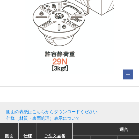
図面の表紙はこちらからダウンロードください
仕様（材質・表面処理）表示について
適合
適合
適合
適合
図面
図面
図面
図面
仕様
仕様
仕様
仕様
ご注文品番
ご注文品番
ご注文品番
ご注文品番