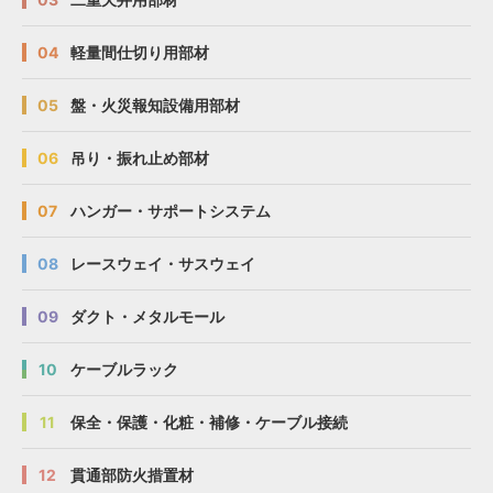
04
軽量間仕切り用部材
05
盤・火災報知設備用部材
06
吊り・振れ止め部材
07
ハンガー・サポートシステム
08
レースウェイ・サスウェイ
09
ダクト・メタルモール
10
ケーブルラック
11
保全・保護・化粧・補修・ケーブル接続
12
貫通部防火措置材