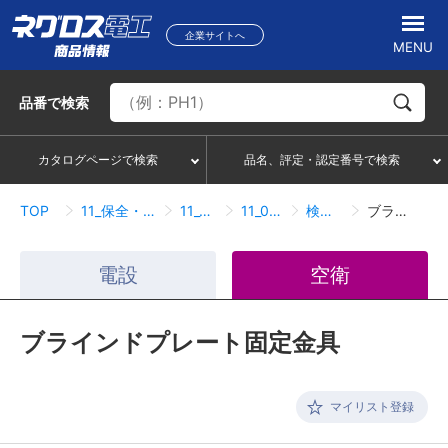
企業サイトへ
MENU
品番
で検索
カタログページで検索
品名、評定・認定番号で検索
TOP
11_保全・保護・化粧・補修・ケーブル接続
11_02_メンテナンス
11_02_01_メンテナンス
検索結果一覧
ブラインドプレート固定金具
電設
空衛
ブラインドプレート固定金具
マイリスト登録