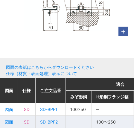
図面の表紙はこちらからダウンロードください
仕様（材質・表面処理）表示について
適合
適合
適合
適合
図面
図面
図面
図面
仕様
仕様
仕様
仕様
ご注文品番
ご注文品番
ご注文品番
ご注文品番
みぞ形鋼
みぞ形鋼
みぞ形鋼
みぞ形鋼
H形鋼フランジ幅
H形鋼フランジ幅
H形鋼フランジ幅
H形鋼フランジ幅
図面
図面
図面
図面
SD
SD
SD
SD
SD-BPF1
SD-BPF1
SD-BPF1
SD-BPF1
100×50
100×50
100×50
100×50
─
─
─
─
図面
図面
図面
図面
SD
SD
SD
SD
SD-BPF2
SD-BPF2
SD-BPF2
SD-BPF2
─
─
─
─
100〜250
100〜250
100〜250
100〜250