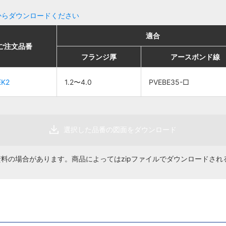
からダウンロードください
適合
適合
適合
適合
ご注文品番
ご注文品番
販売単位
販売単位
価格
価格
フランジ厚
フランジ厚
アースボンド線
アースボンド線
フランジ厚
フランジ厚
アースボンド線
アースボンド線
EK2
EK2
1.2〜4.0
1.2〜4.0
PVEBE35-□
PVEBE35-□
1.2〜4.0
1.2〜4.0
20個
20個
PVEBE35-□
PVEBE35-□
84円
84円
選択した品番の図面をダウンロード
資料の場合があります。商品によってはzipファイルでダウンロードされ