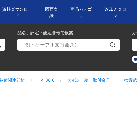
資料ダウンロー
図面表
商品カテゴ
WEBカタロ
ド
紙
リ
グ
品名、評定・認定番号
で検索
カ
6_各種関連部材
14_06_01_アースボンド線・取付金具
検索結