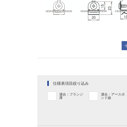
仕様表項目絞り込み
適合：フランジ
適合：アースボ
厚
ンド線