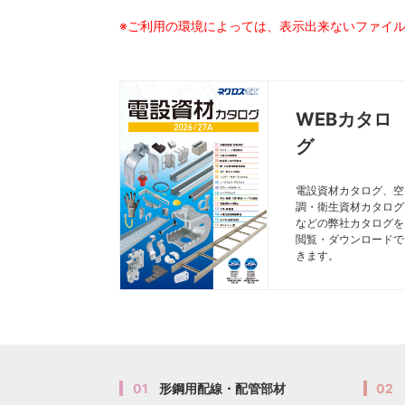
※ご利用の環境によっては、表示出来ないファイ
WEBカタロ
グ
電設資材カタログ、空
調・衛生資材カタログ
などの弊社カタログを
閲覧・ダウンロードで
きます。
01
形鋼用配線・配管部材
02