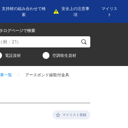
支持材の組み合わせで検
安全上の注意事
マイリス
索
項
ト
タログページ
で検索
電設資材
空調衛生資材
果一覧
アースボンド線取付金具
マイリスト登録