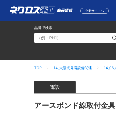
企業サイトへ
品番
で検索
TOP
14_太陽光発電設備関連
14_0
電設
アースボンド線取付金具