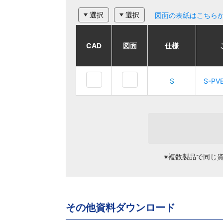
選択
選択
図面の表紙はこちら
CAD
CAD
CAD
CAD
図面
図面
図面
図面
仕様
仕様
仕様
仕様
ご注文品番
ご注文品番
S
S
S
S
S-PVEK2
S-PVEK2
S-PV
S-PV
※複数製品で同じ
その他資料ダウンロード