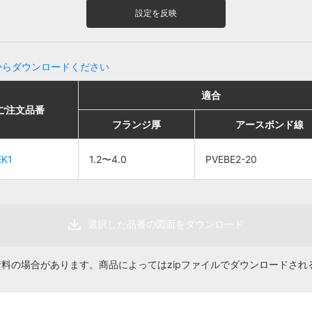
設定を反映
からダウンロードください
適合
適合
適合
適合
ご注文品番
ご注文品番
販売単位
販売単位
価格
価格
フランジ厚
フランジ厚
アースボンド線
アースボンド線
フランジ厚
フランジ厚
アースボンド線
アースボンド線
EK1
EK1
1.2〜4.0
1.2〜4.0
PVEBE2-20
PVEBE2-20
1.2〜4.0
1.2〜4.0
20個
20個
PVEBE2-20
PVEBE2-20
70円
70円
選択した品番の図面をダウンロード
資料の場合があります。商品によってはzipファイルでダウンロードされ