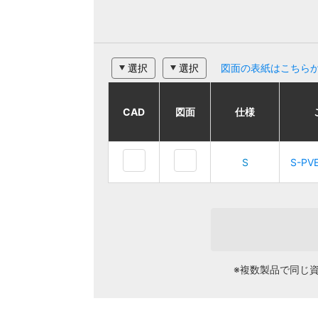
選択
選択
図面の表紙はこちら
CAD
CAD
CAD
CAD
図面
図面
図面
図面
仕様
仕様
仕様
仕様
ご注文品番
ご注文品番
S
S
S
S
S-PVEK1
S-PVEK1
S-PV
S-PV
※複数製品で同じ