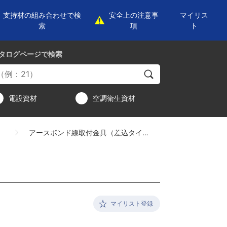
支持材の組み合わせで検
安全上の注意事
マイリス
索
項
ト
タログページ
で検索
電設資材
空調衛生資材
アースボンド線取付金具（差込タイプ）
マイリスト登録