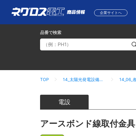
企業サイトへ
品番
で検索
TOP
14_太陽光発電設備関連
電設
アースボンド線取付金具