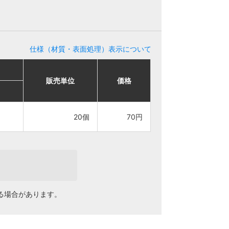
仕様（材質・表面処理）表示について
販売単位
販売単位
価格
価格
20個
20個
70円
70円
る場合があります。