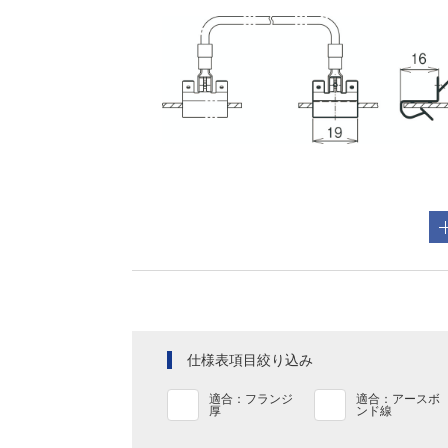
仕様表項目絞り込み
適合：フランジ
適合：アースボ
厚
ンド線