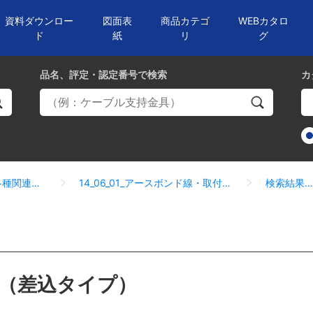
資料ダウンロー
図面表
商品カテゴ
WEBカタロ
ド
紙
リ
グ
品名、評定・認定番号
で検索
カ
14_06_各種関連部材
14_06_01_アースボンド線・取付金具
検索結果一覧
（差込タイプ）