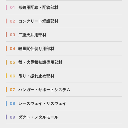
01
形鋼用配線・配管部材
02
コンクリート埋設部材
03
二重天井用部材
04
軽量間仕切り用部材
05
盤・火災報知設備用部材
06
吊り・振れ止め部材
07
ハンガー・サポートシステム
08
レースウェイ・サスウェイ
09
ダクト・メタルモール