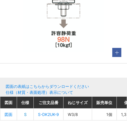
図面の表紙はこちらからダウンロードください
仕様（材質・表面処理）表示について
図面
図面
図面
図面
仕様
仕様
仕様
仕様
ご注文品番
ご注文品番
ご注文品番
ご注文品番
ねじサイズ
ねじサイズ
ねじサイズ
ねじサイズ
販売単位
販売単位
販売単位
販売単位
図面
図面
図面
図面
S
S
S
S
S-DK2UK-9
S-DK2UK-9
S-DK2UK-9
S-DK2UK-9
W3/8
W3/8
W3/8
W3/8
1個
1個
1個
1個
1,
1,
1,
1,