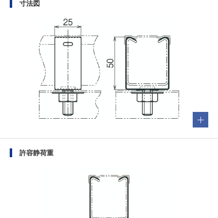
寸法図
許容静荷重