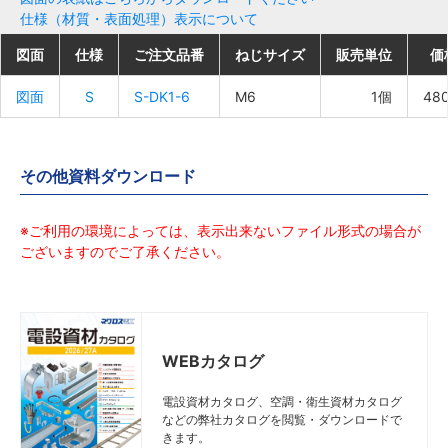
仕様（材質・表面処理）表示について
図面
図面
図面
図面
仕様
仕様
仕様
仕様
ご注文品番
ご注文品番
ご注文品番
ご注文品番
ねじサイズ
ねじサイズ
ねじサイズ
ねじサイズ
販売単位
販売単位
販売単位
販売単位
価
価
価
価
図面
図面
図面
図面
S
S
S
S
S-DK1-6
S-DK1-6
S-DK1-6
S-DK1-6
M6
M6
M6
M6
1個
1個
1個
1個
48
48
48
48
その他資料ダウンロード
※ご利用の環境によっては、表示出来ないファイル形式の場合が
ございますのでご了承ください。
WEBカタログ
電設資材カタログ、空調・衛生資材カタログ
などの弊社カタログを閲覧・ダウンロードで
きます。