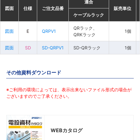
適合
適合
適合
適合
図面
図面
図面
図面
仕様
仕様
仕様
仕様
ご注文品番
ご注文品番
ご注文品番
ご注文品番
販売単位
販売単位
販売単位
販売単位
ケーブルラック
ケーブルラック
ケーブルラック
ケーブルラック
QRラック、
QRラック、
QRラック、
QRラック、
図面
図面
図面
図面
E
E
E
E
QRPV1
QRPV1
QRPV1
QRPV1
1個
1個
1個
1個
QRKラック
QRKラック
QRKラック
QRKラック
図面
図面
図面
図面
SD
SD
SD
SD
SD-QRPV1
SD-QRPV1
SD-QRPV1
SD-QRPV1
SD-QRラック
SD-QRラック
SD-QRラック
SD-QRラック
1個
1個
1個
1個
その他資料ダウンロード
※ご利用の環境によっては、表示出来ないファイル形式の場合が
ございますのでご了承ください。
WEBカタログ