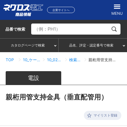
企業サイトへ
MENU
品番
で検索
カタログページで検索
品名、評定・認定番号で検索
TOP
10_ケーブルラック
10_02_QRタイプ
検索結果一覧
親桁用管支持金具（垂直配管用）
電設
親桁用管支持金具（垂直配管用）
マイリスト登録