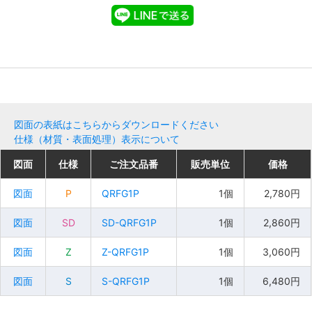
図面の表紙はこちらからダウンロードください
仕様（材質・表面処理）表示について
図面
図面
図面
図面
仕様
仕様
仕様
仕様
ご注文品番
ご注文品番
ご注文品番
ご注文品番
販売単位
販売単位
販売単位
販売単位
価格
価格
価格
価格
図面
図面
図面
図面
P
P
P
P
QRFG1P
QRFG1P
QRFG1P
QRFG1P
1個
1個
1個
1個
2,780円
2,780円
2,780円
2,780円
図面
図面
図面
図面
SD
SD
SD
SD
SD-QRFG1P
SD-QRFG1P
SD-QRFG1P
SD-QRFG1P
1個
1個
1個
1個
2,860円
2,860円
2,860円
2,860円
図面
図面
図面
図面
Z
Z
Z
Z
Z-QRFG1P
Z-QRFG1P
Z-QRFG1P
Z-QRFG1P
1個
1個
1個
1個
3,060円
3,060円
3,060円
3,060円
図面
図面
図面
図面
S
S
S
S
S-QRFG1P
S-QRFG1P
S-QRFG1P
S-QRFG1P
1個
1個
1個
1個
6,480円
6,480円
6,480円
6,480円