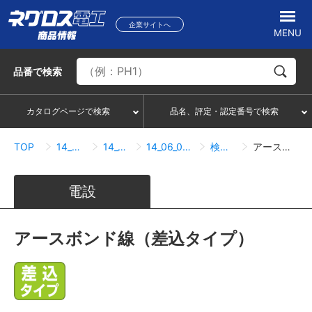
企業サイトへ
MENU
品番
で検索
カタログページで検索
品名、評定・認定番号で検索
TOP
14_太陽光発電設備関連
14_06_各種関連部材
14_06_01_アースボンド線・取付金具
検索結果一覧
アースボンド線（差込タイプ）
電設
アースボンド線（差込タイプ）