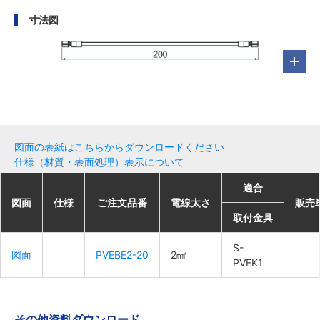
寸法図
図面の表紙はこちらからダウンロードください
仕様（材質・表面処理）表示について
適合
適合
適合
適合
図面
図面
図面
図面
仕様
仕様
仕様
仕様
ご注文品番
ご注文品番
ご注文品番
ご注文品番
電線太さ
電線太さ
電線太さ
電線太さ
販売
販売
販売
販売
取付金具
取付金具
取付金具
取付金具
S-
S-
S-
S-
図面
図面
図面
図面
PVEBE2-20
PVEBE2-20
PVEBE2-20
PVEBE2-20
2㎟
2㎟
2㎟
2㎟
PVEK1
PVEK1
PVEK1
PVEK1
その他資料ダウンロード