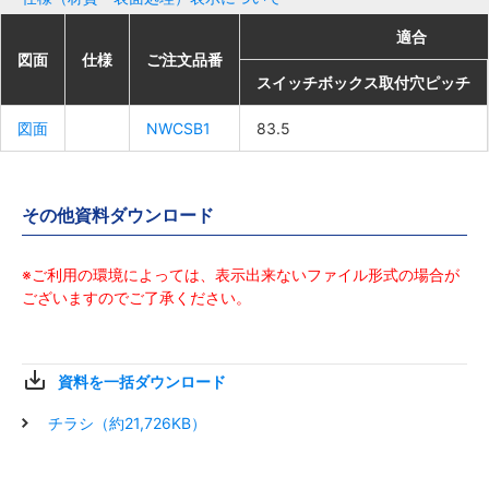
適合
適合
適合
適合
図面
図面
図面
図面
仕様
仕様
仕様
仕様
ご注文品番
ご注文品番
ご注文品番
ご注文品番
スイッチボックス取付穴ピッチ
スイッチボックス取付穴ピッチ
スイッチボックス取付穴ピッチ
スイッチボックス取付穴ピッチ
図面
図面
図面
図面
NWCSB1
NWCSB1
NWCSB1
NWCSB1
83.5
83.5
83.5
83.5
その他資料ダウンロード
※ご利用の環境によっては、表示出来ないファイル形式の場合が
ございますのでご了承ください。
資料を一括ダウンロード
チラシ（約21,726KB）