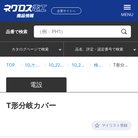
企業サイトへ
MENU
品番
で検索
カタログページで検索
品名、評定・認定番号で検索
TOP
10_ケーブルラック
10_22_NPRタイプ
10_22_08_カバー
検索結果一覧
T形分岐カバー
電設
T形分岐カバー
マイリスト登録