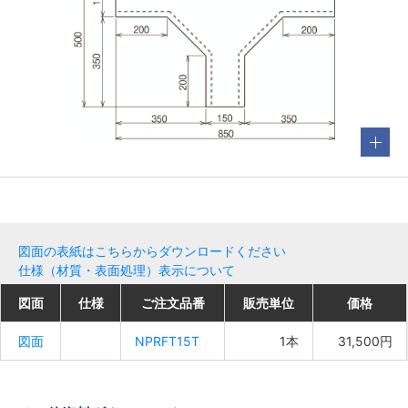
図面の表紙はこちらからダウンロードください
仕様（材質・表面処理）表示について
図面
図面
図面
図面
仕様
仕様
仕様
仕様
ご注文品番
ご注文品番
ご注文品番
ご注文品番
販売単位
販売単位
販売単位
販売単位
価格
価格
価格
価格
図面
図面
図面
図面
NPRFT15T
NPRFT15T
NPRFT15T
NPRFT15T
1本
1本
1本
1本
31,500円
31,500円
31,500円
31,500円