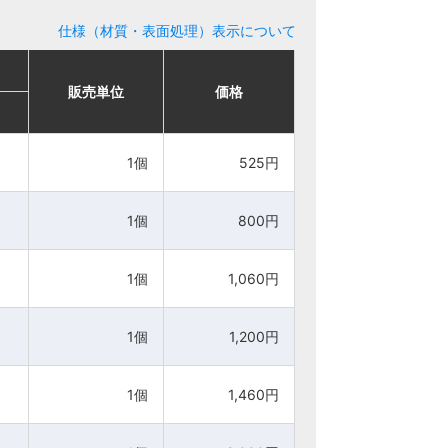
仕様（材質・表面処理）表示について
販売単位
販売単位
価格
価格
1個
1個
525円
525円
1個
1個
800円
800円
1個
1個
1,060円
1,060円
1個
1個
1,200円
1,200円
1個
1個
1,460円
1,460円