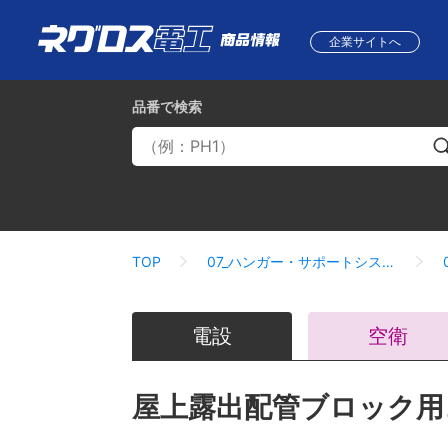
企業サイトへ
品番
で検索
TOP
07_ハンガー・サポートシステム
電設
空衛
屋上露出配管ブロック用