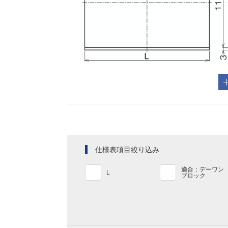
仕様表項目絞り込み
適合：デーワン
L
ブロック