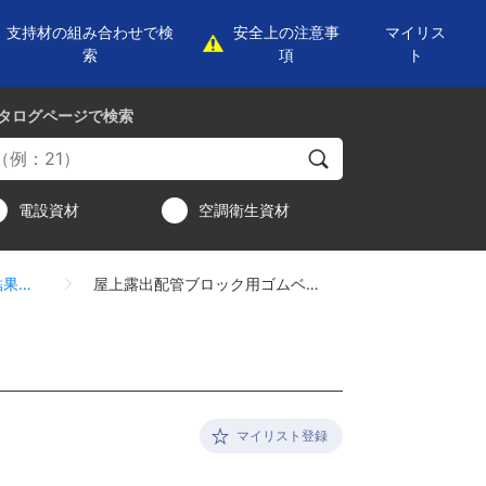
支持材の組み合わせで検
安全上の注意事
マイリス
索
項
ト
タログページ
で検索
電設資材
空調衛生資材
検索結果一覧
屋上露出配管ブロック用ゴムベース
マイリスト登録