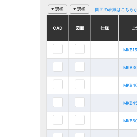
選択
選択
図面の表紙はこちら
CAD
CAD
CAD
CAD
図面
図面
図面
図面
仕様
仕様
仕様
仕様
ご注文品番
ご注文品番
ご
ご
MKB1
MKB1
MKB15GB
MKB15GB
MKB3
MKB3
MKB30GB
MKB30GB
MKB4
MKB4
MKB40GB
MKB40GB
MKB4
MKB4
MKB45GB
MKB45GB
MKB5
MKB5
MKB50GB
MKB50GB