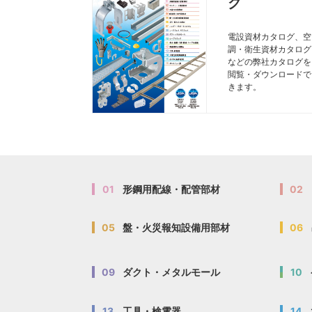
グ
電設資材カタログ、空
調・衛生資材カタログ
などの弊社カタログを
閲覧・ダウンロードで
きます。
01
形鋼用配線・配管部材
02
05
盤・火災報知設備用部材
06
09
ダクト・メタルモール
10
13
工具・検電器
14