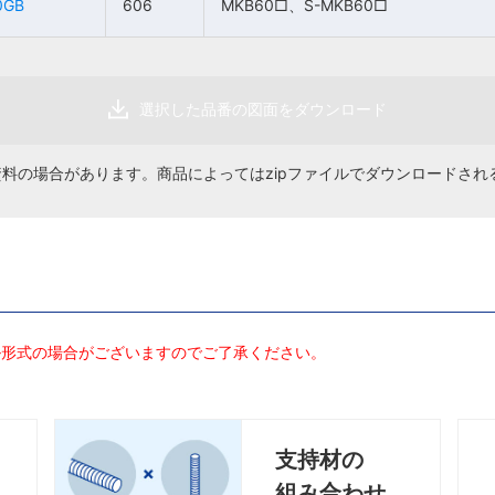
0GB
0GB
606
606
MKB60□、S-MKB60□
MKB60□、S-MKB60□
MKB60□、S-
MKB60□、S-
606
606
1個
1個
2,000円
2,000円
MKB60□
MKB60□
選択した品番の図面をダウンロード
資料の場合があります。商品によってはzipファイルでダウンロードされ
ル形式の場合がございますのでご了承ください。
支持材の
組み合わせ