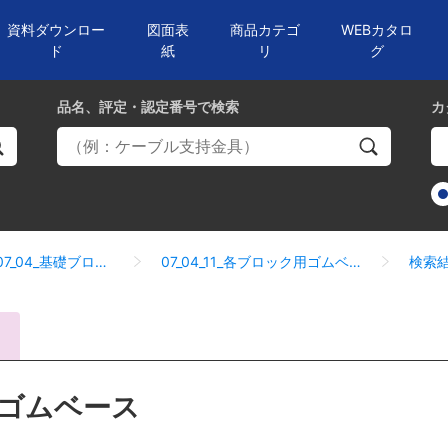
資料ダウンロー
図面表
商品カテゴ
WEBカタロ
ド
紙
リ
グ
品名、評定・認定番号
で検索
カ
07_04_基礎ブロック
07_04_11_各ブロック用ゴムベース
ゴムベース