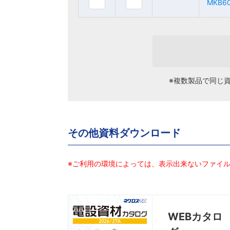
MKB6
MKB6
MKB60GB
MKB60GB
※複数製品で同じ
その他資料ダウンロード
※ご利用の環境によっては、表示出来ないファイ
WEBカタロ