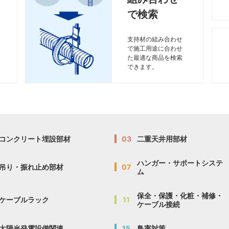
で検索
支持材の組み合わせ
で施工用途に合わせ
た最適な商品を検索
できます。
コンクリート埋設部材
03
二重天井用部材
ハンガー・サポートシステ
吊り・振れ止め部材
07
ム
保全・保護・化粧・補修・
ケーブルラック
11
ケーブル接続
太陽光発電設備関連
15
鳥害対策