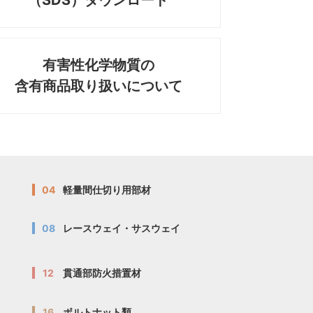
（SDS）ダウンロード
有害性化学物質の
含有商品取り扱いについて
04
軽量間仕切り用部材
08
レースウェイ・サスウェイ
12
貫通部防火措置材
16
ボルトナット類