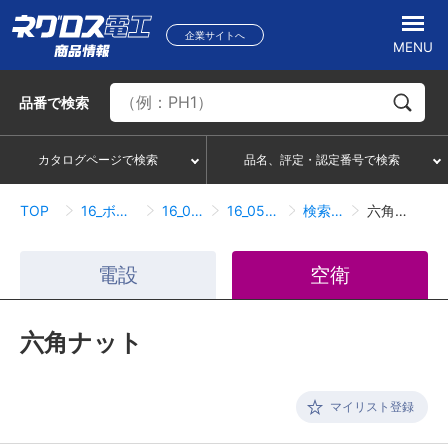
企業サイトへ
MENU
品番
で検索
カタログページで検索
品名、評定・認定番号で検索
TOP
16_ボルトナット類
16_05_ナット
16_05_01_ナット
検索結果一覧
六角ナット
電設
空衛
六角ナット
マイリスト登録