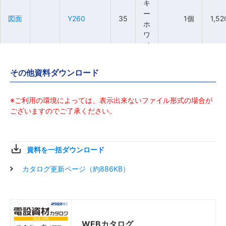
キ
キ
キ
キ
ー
ー
ー
ー
図面
図面
図面
図面
Y260
Y260
Y260
Y260
35
35
35
35
1個
1個
1個
1個
1,5
1,5
1,5
1,5
ホ
ホ
ホ
ホ
ワ
ワ
ワ
ワ
イ
イ
イ
イ
ト
ト
ト
ト
その他資料ダウンロード
ミ
ミ
ミ
ミ
ル
ル
ル
ル
キ
キ
キ
キ
※ご利用の環境によっては、表示出来ないファイル形式の場合が
ー
ー
ー
ー
ございますのでご了承ください。
図面
図面
図面
図面
Y261
Y261
Y261
Y261
44
44
44
44
1個
1個
1個
1個
1,6
1,6
1,6
1,6
ホ
ホ
ホ
ホ
ワ
ワ
ワ
ワ
イ
イ
イ
イ
資料を一括ダウンロード
ト
ト
ト
ト
カタログ更新ページ（約886KB）
ミ
ミ
ミ
ミ
ル
ル
ル
ル
キ
キ
キ
キ
ー
ー
ー
ー
図面
図面
図面
図面
Y271
Y271
Y271
Y271
54
54
54
54
1個
1個
1個
1個
1,8
1,8
1,8
1,8
ホ
ホ
ホ
ホ
WEBカタログ
ワ
ワ
ワ
ワ