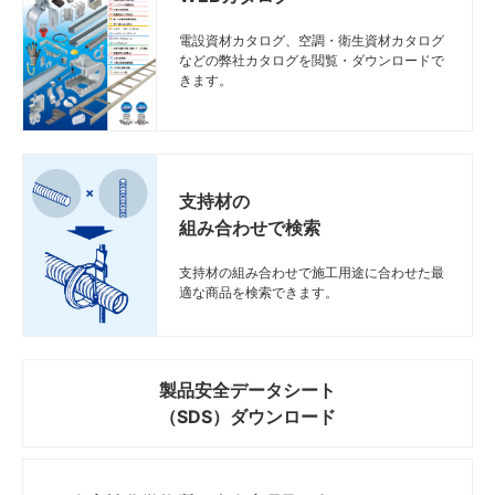
イ
イ
イ
イ
電設資材カタログ、空調・衛生資材カタログ
ト
ト
ト
ト
などの弊社カタログを閲覧・ダウンロードで
きます。
支持材の
組み合わせで検索
支持材の組み合わせで施工用途に合わせた最
適な商品を検索できます。
製品安全データシート
（SDS）ダウンロード