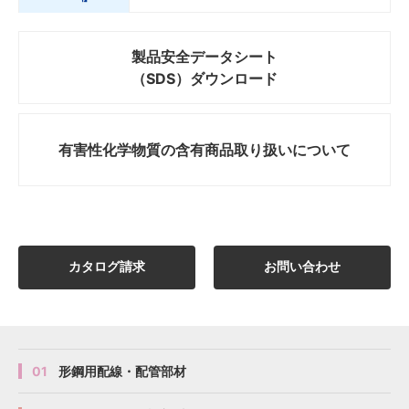
製品安全データシート
62〜
62〜
62〜
62〜
図面
図面
図面
図面
E
E
E
E
K30-1A
K30-1A
K30-1A
K30-1A
55
55
55
55
30
30
30
30
25
25
25
25
（SDS）ダウンロード
67
67
67
67
有害性化学物質の
含有商品取り扱いについて
カタログ請求
お問い合わせ
69〜
69〜
69〜
69〜
図面
図面
図面
図面
E
E
E
E
K35-1A
K35-1A
K35-1A
K35-1A
62
62
62
62
35
35
35
35
25
25
25
25
74
74
74
74
01
形鋼用配線・配管部材