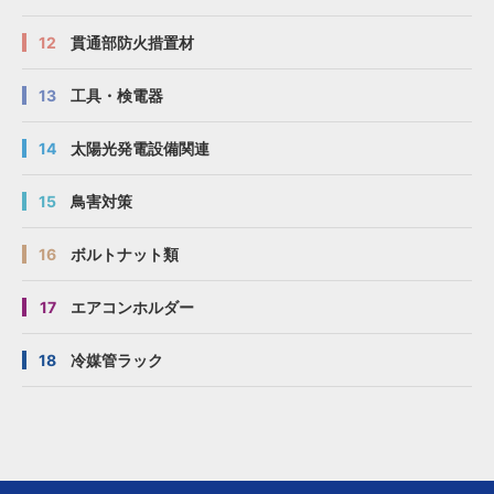
12
貫通部防火措置材
81〜
81〜
81〜
81〜
図面
図面
図面
図面
E
E
E
E
K45-1A
K45-1A
K45-1A
K45-1A
72
72
72
72
45
45
45
45
35
35
35
35
86
86
86
86
13
工具・検電器
14
太陽光発電設備関連
15
鳥害対策
16
ボルトナット類
17
エアコンホルダー
18
冷媒管ラック
87〜
87〜
87〜
87〜
図面
図面
図面
図面
E
E
E
E
K50-1A
K50-1A
K50-1A
K50-1A
78
78
78
78
50
50
50
50
35
35
35
35
92
92
92
92