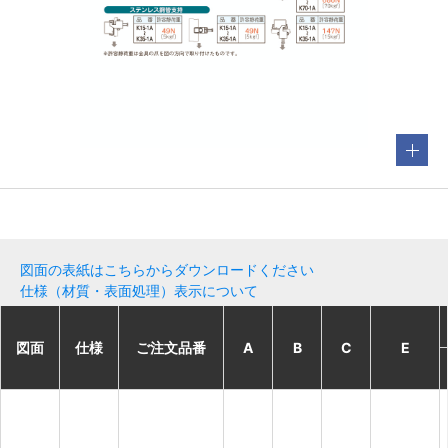
図面の表紙はこちらからダウンロードください
仕様（材質・表面処理）表示について
図面
図面
図面
図面
仕様
仕様
仕様
仕様
ご注文品番
ご注文品番
ご注文品番
ご注文品番
A
A
A
A
B
B
B
B
C
C
C
C
E
E
E
E