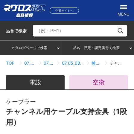
企業サイトへ
MENU
品番
で検索
カタログページで検索
品名、評定・認定番号で検索
TOP
07_ハンガー・サポートシステム
07_05_ダクター配管配線部材
07_05_08_ケーブル支持（チャンネル用ケーブル支持金具）
検索結果一覧
チャンネル用ケーブル支持金具（1段用）
電設
空衛
ケーブラー
チャンネル用ケーブル支持金具（1段
用）