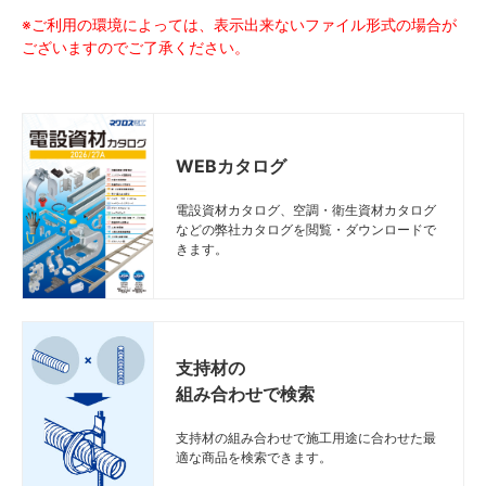
※ご利用の環境によっては、表示出来ないファイル形式の場合が
ございますのでご了承ください。
WEBカタログ
電設資材カタログ、空調・衛生資材カタログ
などの弊社カタログを閲覧・ダウンロードで
57〜
57〜
57〜
57〜
図面
図面
図面
図面
E
E
E
E
K25-1A
K25-1A
K25-1A
K25-1A
50
50
50
50
25
25
25
25
25
25
25
25
きます。
62
62
62
62
支持材の
組み合わせで検索
支持材の組み合わせで施工用途に合わせた最
適な商品を検索できます。