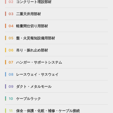
02
コンクリート埋設部材
03
二重天井用部材
04
軽量間仕切り用部材
05
盤・火災報知設備用部材
06
吊り・振れ止め部材
74〜
74〜
74〜
74〜
図面
図面
図面
図面
E
E
E
E
K40-1A
K40-1A
K40-1A
K40-1A
67
67
67
67
40
40
40
40
25
25
25
25
79
79
79
79
07
ハンガー・サポートシステム
08
レースウェイ・サスウェイ
09
ダクト・メタルモール
10
ケーブルラック
11
保全・保護・化粧・補修・ケーブル接続