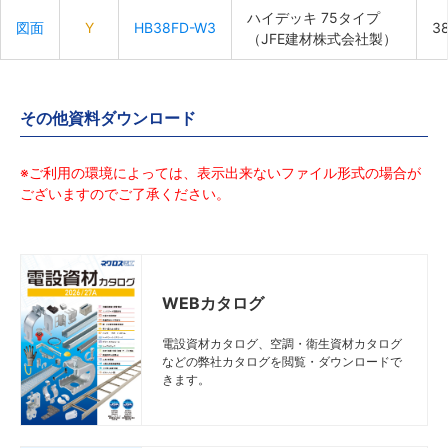
ハイデッキ 75タイプ
ハイデッキ 75タイプ
ハイデッキ 75タイプ
ハイデッキ 75タイプ
図面
図面
図面
図面
Y
Y
Y
Y
HB38FD-W3
HB38FD-W3
HB38FD-W3
HB38FD-W3
3
3
3
3
（JFE建材株式会社製）
（JFE建材株式会社製）
（JFE建材株式会社製）
（JFE建材株式会社製）
その他資料ダウンロード
※ご利用の環境によっては、表示出来ないファイル形式の場合が
ございますのでご了承ください。
WEBカタログ
電設資材カタログ、空調・衛生資材カタログ
などの弊社カタログを閲覧・ダウンロードで
きます。