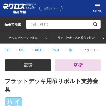
企業サイトへ
MENU
品番
で検索
カタログページで検索
品名、評定・認定番号で検索
TOP
06_吊り・振れ止め部材
06_05_デッキ用吊り金具
06_05_01_フラットデッキ
検索結果一覧
フラットデッキ用吊りボルト支持金具
電設
空衛
フラットデッキ用吊りボルト支持金
具