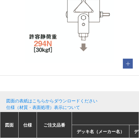
図面の表紙はこちらからダウンロードください
仕様（材質・表面処理）表示について
図面
図面
図面
図面
仕様
仕様
仕様
仕様
ご注文品番
ご注文品番
ご注文品番
ご注文品番
デッキ名（メーカー名）
デッキ名（メーカー名）
デッキ名（メーカー名）
デッキ名（メーカー名）
デ
デ
デ
デ