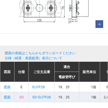
図面の表紙はこちらからダウンロードください
仕様（材質・表面処理）表示について
適合
適合
適合
適合
図面
図面
図面
図面
仕様
仕様
仕様
仕様
ご注文品番
ご注文品番
ご注文品番
ご注文品番
販売単位
販売単位
販売単位
販売単位
電線管呼び
電線管呼び
電線管呼び
電線管呼び
図面
図面
図面
図面
E
E
E
E
EU7P28
EU7P28
EU7P28
EU7P28
19、25
19、25
19、25
19、25
1個
1個
1個
1個
図面
図面
図面
図面
SD
SD
SD
SD
SD-EU7P28
SD-EU7P28
SD-EU7P28
SD-EU7P28
19、25
19、25
19、25
19、25
1個
1個
1個
1個
2,
2,
2,
2,