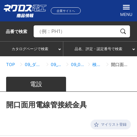
企業サイトへ
MENU
品番
で検索
カタログページで検索
品名、評定・認定番号で検索
TOP
09_ダクト・メタルモール
09_02_DP7タイプ
09_02_06_接続関連
検索結果一覧
開口面用電線管接続金具
電設
開口面用電線管接続金具
マイリスト登録