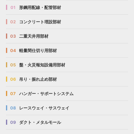
01
形鋼用配線・配管部材
02
コンクリート埋設部材
03
二重天井用部材
04
軽量間仕切り用部材
05
盤・火災報知設備用部材
06
吊り・振れ止め部材
07
ハンガー・サポートシステム
08
レースウェイ・サスウェイ
09
ダクト・メタルモール