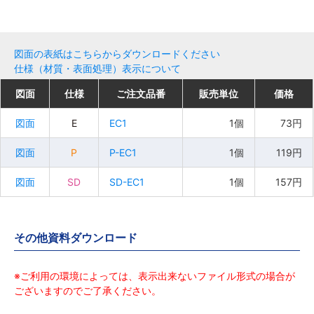
図面の表紙はこちらからダウンロードください
仕様（材質・表面処理）表示について
図面
図面
図面
図面
仕様
仕様
仕様
仕様
ご注文品番
ご注文品番
ご注文品番
ご注文品番
販売単位
販売単位
販売単位
販売単位
価格
価格
価格
価格
図面
図面
図面
図面
E
E
E
E
EC1
EC1
EC1
EC1
1個
1個
1個
1個
73円
73円
73円
73円
図面
図面
図面
図面
P
P
P
P
P-EC1
P-EC1
P-EC1
P-EC1
1個
1個
119円
119円
1個
1個
119円
119円
図面
図面
図面
図面
SD
SD
SD
SD
SD-EC1
SD-EC1
SD-EC1
SD-EC1
1個
1個
157円
157円
1個
1個
157円
157円
その他資料ダウンロード
※ご利用の環境によっては、表示出来ないファイル形式の場合が
ございますのでご了承ください。