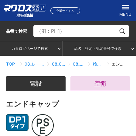
企業サイトへ
MENU
品番
で検索
カタログページで検索
品名、評定・認定番号で検索
TOP
08_レースウェイ・サスウェイ
08_01_レースウェイ
08_01_06_接続関連
検索結果一覧
エンドキャップ
電設
空衛
エンドキャップ