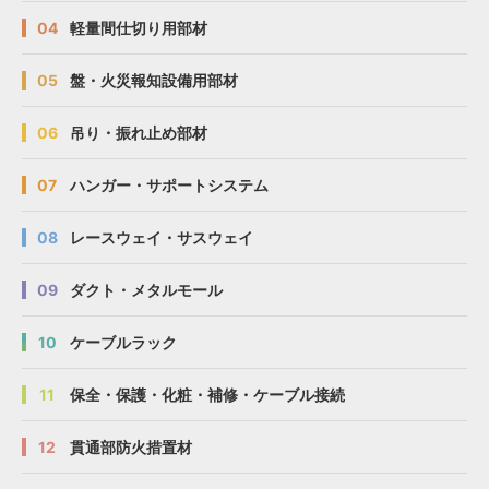
04
軽量間仕切り用部材
05
盤・火災報知設備用部材
06
吊り・振れ止め部材
07
ハンガー・サポートシステム
08
レースウェイ・サスウェイ
09
ダクト・メタルモール
10
ケーブルラック
11
保全・保護・化粧・補修・ケーブル接続
12
貫通部防火措置材