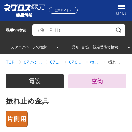
企業サイトへ
MENU
品番
で検索
カタログページで検索
品名、評定・認定番号で検索
TOP
07_ハンガー・サポートシステム
07_02_ダクター吊り
07_02_04_振れ止め金具
検索結果一覧
振れ止め金具
電設
空衛
振れ止め金具