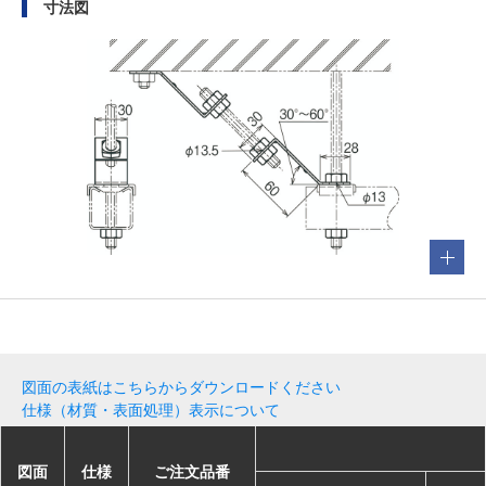
寸法図
図面の表紙はこちらからダウンロードください
仕様（材質・表面処理）表示について
図面
図面
図面
図面
仕様
仕様
仕様
仕様
ご注文品番
ご注文品番
ご注文品番
ご注文品番