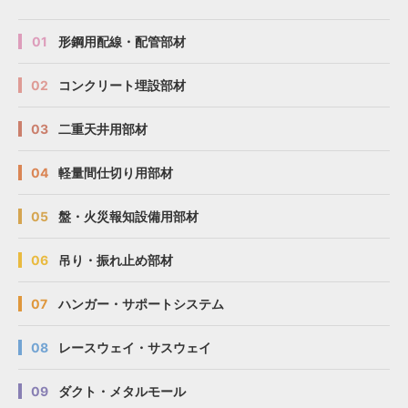
01
形鋼用配線・配管部材
02
コンクリート埋設部材
03
二重天井用部材
04
軽量間仕切り用部材
05
盤・火災報知設備用部材
06
吊り・振れ止め部材
07
ハンガー・サポートシステム
08
レースウェイ・サスウェイ
09
ダクト・メタルモール