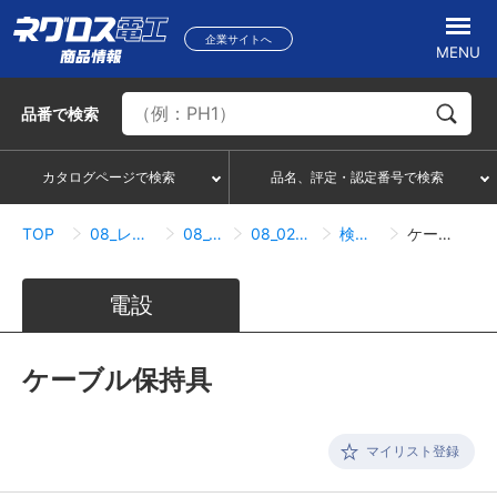
企業サイトへ
MENU
品番
で検索
カタログページで検索
品名、評定・認定番号で検索
TOP
08_レースウェイ・サスウェイ
08_02_サスウェイ
08_02_07_照明器具取付関連
検索結果一覧
ケーブル保持具
電設
ケーブル保持具
マイリスト登録