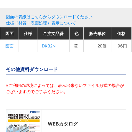
図面の表紙はこちらからダウンロードください
仕様（材質・表面処理）表示について
図面
図面
図面
図面
仕様
仕様
仕様
仕様
ご注文品番
ご注文品番
ご注文品番
ご注文品番
色
色
色
色
販売単位
販売単位
販売単位
販売単位
価格
価格
価格
価格
図面
図面
図面
図面
DKB2N
DKB2N
DKB2N
DKB2N
黄
黄
黄
黄
20個
20個
20個
20個
96円
96円
96円
96円
その他資料ダウンロード
※ご利用の環境によっては、表示出来ないファイル形式の場合が
ございますのでご了承ください。
WEBカタログ