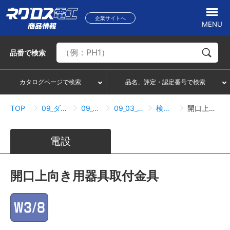
企業サイトへ
MENU
品番
で検索
カタログページで検索
品名、評定・認定番号で検索
TOP
09_ダクト・メタルモール
09_03_DP10タイプ
09_03_07_照明器具取付関連
検索結果一覧
開口上向き用器具取付金具
電設
開口上向き用器具取付金具