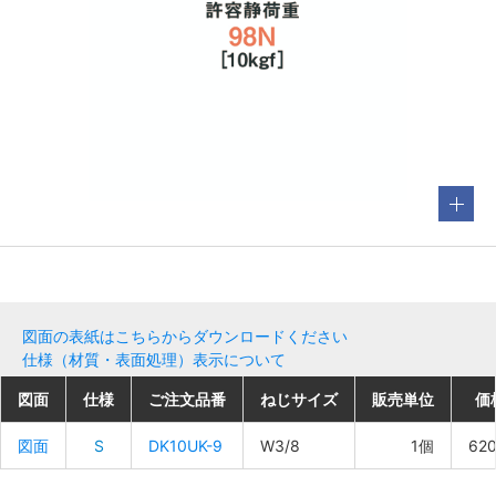
図面の表紙はこちらからダウンロードください
仕様（材質・表面処理）表示について
図面
図面
図面
図面
仕様
仕様
仕様
仕様
ご注文品番
ご注文品番
ご注文品番
ご注文品番
ねじサイズ
ねじサイズ
ねじサイズ
ねじサイズ
販売単位
販売単位
販売単位
販売単位
価
価
価
価
図面
図面
図面
図面
S
S
S
S
DK10UK-9
DK10UK-9
DK10UK-9
DK10UK-9
W3/8
W3/8
W3/8
W3/8
1個
1個
1個
1個
62
62
62
62