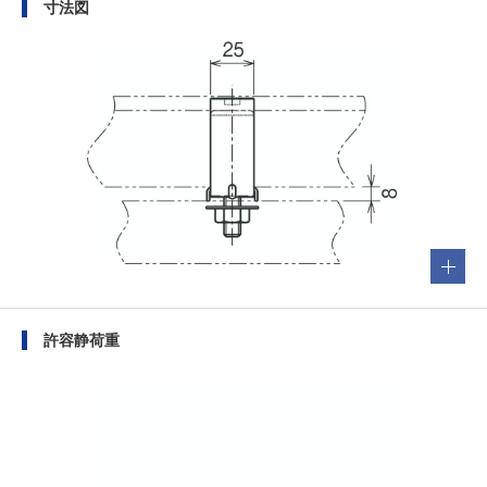
寸法図
許容静荷重