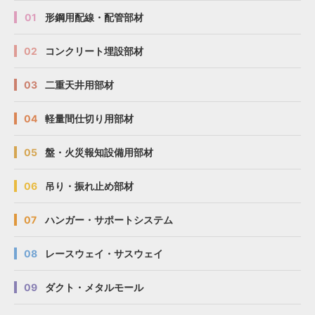
01
形鋼用配線・配管部材
02
コンクリート埋設部材
03
二重天井用部材
04
軽量間仕切り用部材
05
盤・火災報知設備用部材
06
吊り・振れ止め部材
07
ハンガー・サポートシステム
08
レースウェイ・サスウェイ
09
ダクト・メタルモール