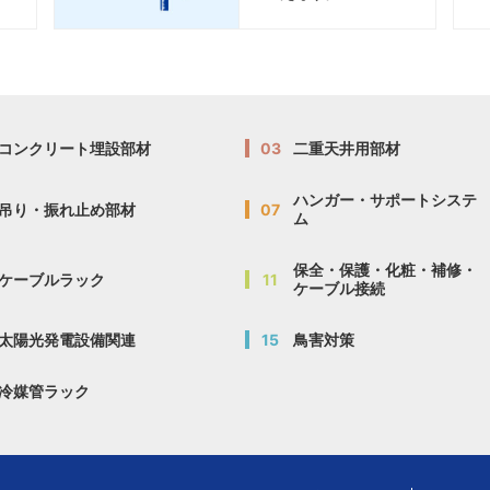
コンクリート埋設部材
03
二重天井用部材
ハンガー・サポートシステ
吊り・振れ止め部材
07
ム
保全・保護・化粧・補修・
ケーブルラック
11
ケーブル接続
太陽光発電設備関連
15
鳥害対策
冷媒管ラック