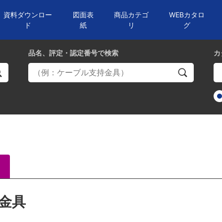
資料ダウンロー
図面表
商品カテゴ
WEBカタロ
ド
紙
リ
グ
品名、評定・認定番号
で検索
カ
金具