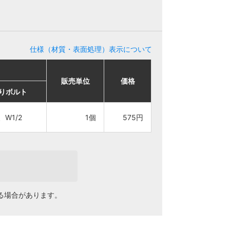
仕様（材質・表面処理）表示について
販売単位
販売単位
価格
価格
りボルト
りボルト
、W1/2
、W1/2
1個
1個
575円
575円
る場合があります。