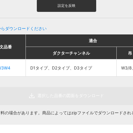
設定を反映
からダウンロードください
適合
適合
適合
適合
文品番
文品番
販売単位
販売単位
価格
価格
ダクターチャンネル
ダクターチャンネル
ダクターチャンネル
ダクターチャンネル
吊りボルト
吊りボルト
吊
吊
D1タイプ、D2タイ
D1タイプ、D2タイ
W3/8、
W3/8、
W3W4
W3W4
D1タイプ、D2タイプ、D3タイプ
D1タイプ、D2タイプ、D3タイプ
W3/8
W3/8
4
4
1個
1個
575円
575円
プ、D3タイプ
プ、D3タイプ
W1/2
W1/2
選択した品番の図面をダウンロード
資料の場合があります。商品によってはzipファイルでダウンロードされ