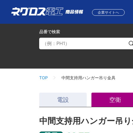
企業サイトへ
品番
で検索
TOP
中間支持用ハンガー吊り金具
電設
空衛
中間支持用ハンガー吊り