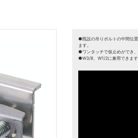
●既設の吊りボルトの中間位
ます。
●ワンタッチで仮止めができ
●W3/8、W1/2に兼用できま