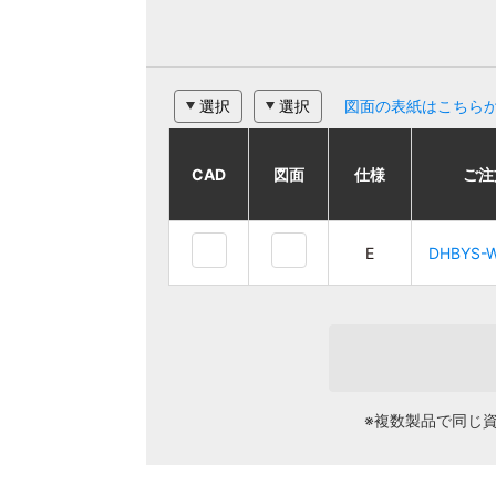
選択
選択
図面の表紙はこちら
CAD
CAD
CAD
CAD
図面
図面
図面
図面
仕様
仕様
仕様
仕様
ご注文品番
ご注文品番
ご注
ご注
E
E
DHBYS-
DHBYS-
E
E
DHBYS-W3W
DHBYS-W3W
※複数製品で同じ