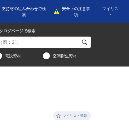
支持材の組み合わせで検
安全上の注意事
マイリス
索
項
ト
タログページ
で検索
電設資材
空調衛生資材
マイリスト登録