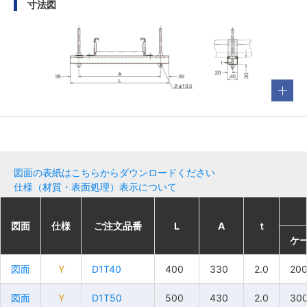
寸法図
図面の表紙はこちらからダウンロードください
仕様（材質・表面処理）表示について
図面
図面
図面
図面
仕様
仕様
仕様
仕様
ご注文品番
ご注文品番
ご注文品番
ご注文品番
L
L
L
L
A
A
A
A
ｔ
ｔ
ｔ
ｔ
ケ
ケ
ケ
ケ
図面
図面
図面
図面
Y
Y
Y
Y
D1T40
D1T40
D1T40
D1T40
400
400
400
400
330
330
330
330
2.0
2.0
2.0
2.0
20
20
20
20
図面
図面
図面
図面
Y
Y
Y
Y
D1T50
D1T50
D1T50
D1T50
500
500
500
500
430
430
430
430
2.0
2.0
2.0
2.0
30
30
30
30