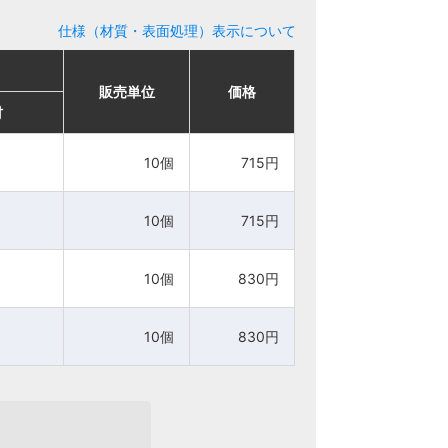
仕様（材質・表面処理）表示について
販売単位
販売単位
価格
価格
材
材
10個
10個
715円
715円
10個
10個
715円
715円
10個
10個
830円
830円
10個
10個
830円
830円