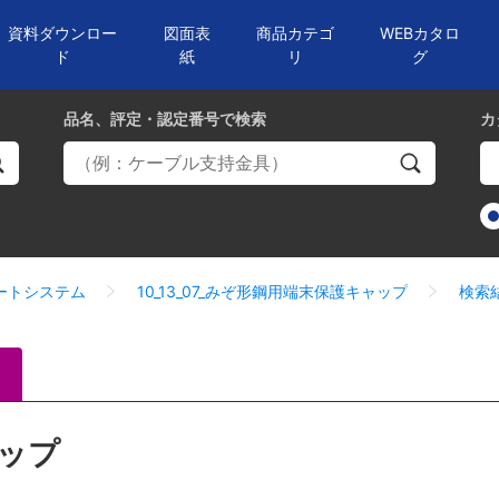
資料ダウンロー
図面表
商品カテゴ
WEBカタロ
ド
紙
リ
グ
品名、評定・認定番号
で検索
カ
サポートシステム
10_13_07_みぞ形鋼用端末保護キャップ
検索
ップ