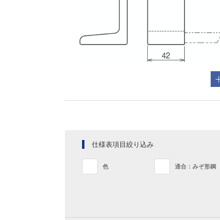
仕様表項目絞り込み
色
適合：みぞ形鋼