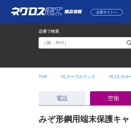
企業サイトへ
品番
で検索
TOP
10_ケーブルラック
10_13_
電設
空衛
みぞ形鋼用端末保護キャ