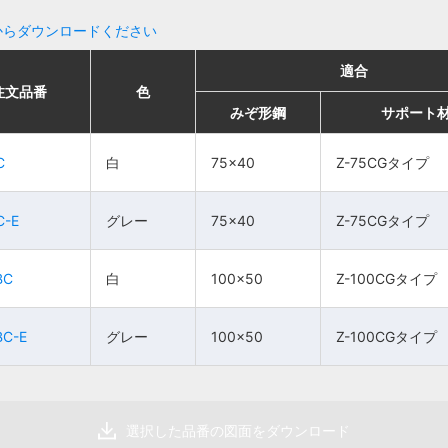
からダウンロードください
適合
適合
適合
適合
注文品番
注文品番
色
色
色
色
販売単位
販売単位
価格
価格
みぞ形鋼
みぞ形鋼
サポート材
サポート材
みぞ形鋼
みぞ形鋼
サポート
サポート
Z-75CGタ
Z-75CGタ
C
C
白
白
75×40
75×40
Z-75CGタイプ
Z-75CGタイプ
白
白
75×40
75×40
10個
10個
715円
715円
イプ
イプ
グ
グ
C-E
C-E
グレー
グレー
75×40
75×40
Z-75CGタイプ
Z-75CGタイプ
Z-75CGタ
Z-75CGタ
レ
レ
75×40
75×40
10個
10個
715円
715円
イプ
イプ
ー
ー
BC
BC
白
白
100×50
100×50
Z-100CGタイプ
Z-100CGタイプ
Z-100CG
Z-100CG
白
白
100×50
100×50
10個
10個
830円
830円
タイプ
タイプ
BC-E
BC-E
グレー
グレー
100×50
100×50
Z-100CGタイプ
Z-100CGタイプ
グ
グ
Z-100CG
Z-100CG
レ
レ
100×50
100×50
10個
10個
830円
830円
タイプ
タイプ
ー
ー
選択した品番の図面をダウンロード