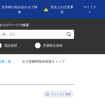
支持材の組み合わせで検
安全上の注意事
マイリス
索
項
ト
タログページ
で検索
電設資材
空調衛生資材
結果一覧
みぞ形鋼用端末保護キャップ
マイリスト登録