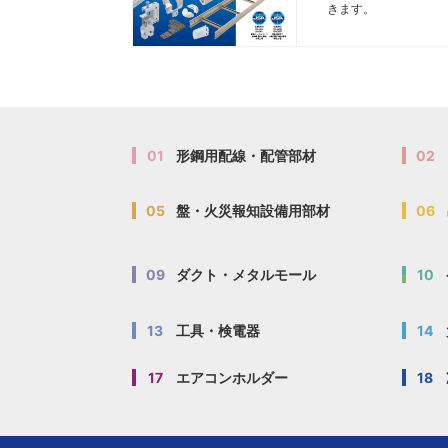
きます。
01
形鋼用配線・配管部材
02
05
盤・火災報知設備用部材
06
09
ダクト・メタルモール
10
13
工具・検電器
14
17
エアコンホルダー
18