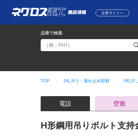
企業サイトへ
品番
で検索
TOP
06_吊り・振れ止め部材
06_0
電設
空衛
H形鋼用吊りボルト支持