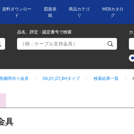
資料ダウンロー
図面表
商品カテゴ
WEBカタロ
ド
紙
リ
グ
品名、評定・認定番号
で検索
カ
1_形鋼用吊り金具
06_01_07_BHタイプ
検索結果一覧
金具