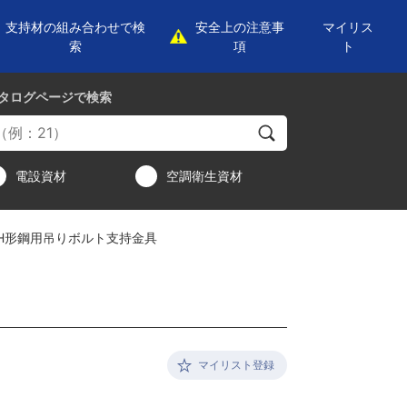
支持材の組み合わせで検
安全上の注意事
マイリス
索
項
ト
タログページ
で検索
電設資材
空調衛生資材
H形鋼用吊りボルト支持金具
マイリスト登録