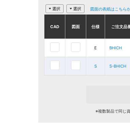
選択
選択
図面の表紙はこちら
CAD
CAD
CAD
CAD
図面
図面
図面
図面
仕様
仕様
仕様
仕様
ご注文品番
ご注文品番
ご注文品
ご注文品
E
E
BHICH
BHICH
E
E
BHICH
BHICH
S
S
S-BHICH
S-BHICH
S
S
S-BHICH
S-BHICH
※複数製品で同じ