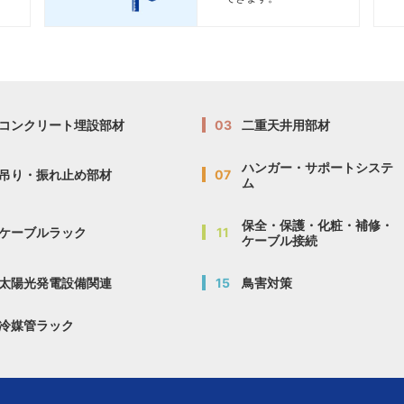
コンクリート埋設部材
03
二重天井用部材
ハンガー・サポートシステ
吊り・振れ止め部材
07
ム
保全・保護・化粧・補修・
ケーブルラック
11
ケーブル接続
太陽光発電設備関連
15
鳥害対策
冷媒管ラック