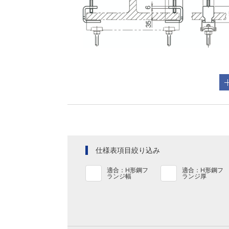
仕様表項目絞り込み
適合：H形鋼フ
適合：H形鋼フ
ランジ幅
ランジ厚