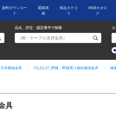
資料ダウンロー
図面表
商品カテゴ
WEBカタロ
ド
紙
リ
グ
品名、評定・認定番号
で検索
カ
二重天井補強金具
03_02_01_野縁・野縁受け接続補強金具
検
金具