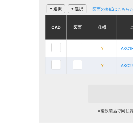
選択
選択
図面の表紙はこちら
CAD
CAD
CAD
CAD
図面
図面
図面
図面
仕様
仕様
仕様
仕様
ご注文品番
ご注文品番
Y
Y
AKC1
AKC1
Y
Y
AKC1R
AKC1R
Y
Y
AKC2
AKC2
Y
Y
AKC2R
AKC2R
※複数製品で同じ