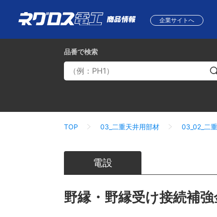
企業サイトへ
品番
で検索
TOP
03_二重天井用部材
03_02_
電設
野縁・野縁受け接続補強