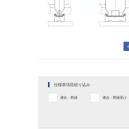
仕様表項目絞り込み
適合：野縁
適合：野縁受け