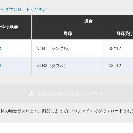
からダウンロードください
適合
適合
適合
適合
ご注文品番
ご注文品番
販売単位
販売単位
価格
価格
野縁
野縁
野縁受け
野縁受け
野縁
野縁
野縁受け
野縁受け
NTB1（シ
NTB1（シ
R
R
NTB1（シングル）
NTB1（シングル）
38×12
38×12
38×12
38×12
10個
10個
90円
90円
ングル）
ングル）
NTB2（ダ
NTB2（ダ
R
R
NTB2（ダブル）
NTB2（ダブル）
38×12
38×12
38×12
38×12
10個
10個
120円
120円
ブル）
ブル）
選択した品番の図面をダウンロード
資料の場合があります。商品によってはzipファイルでダウンロードされ