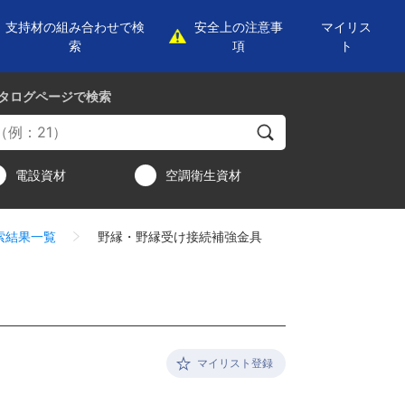
支持材の組み合わせで検
安全上の注意事
マイリス
索
項
ト
タログページ
で検索
電設資材
空調衛生資材
索結果一覧
野縁・野縁受け接続補強金具
マイリスト登録