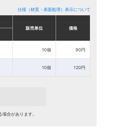
仕様（材質・表面処理）表示について
販売単位
販売単位
価格
価格
10個
10個
90円
90円
10個
10個
120円
120円
る場合があります。