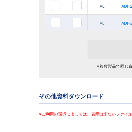
AL
AL
AL
AL
ADI-2020
ADI-2020
ADI-
ADI-
AL
AL
AL
AL
ADI-3020
ADI-3020
ADI-
ADI-
AL
AL
AL
AL
ADI-4020S
ADI-4020S
ADI-
ADI-
※複数製品で同じ
その他資料ダウンロード
※ご利用の環境によっては、表示出来ないファイ