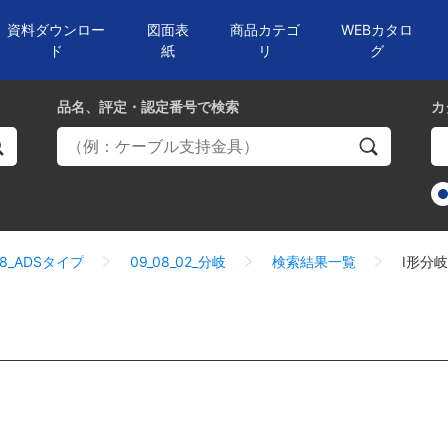
資料ダウンロー
図面表
商品カテゴ
WEBカタロ
ド
紙
リ
グ
品名、評定・認定番号
で検索
カ
08_ADSタイプ
09_08_02_分岐
検索結果一覧
I形分岐