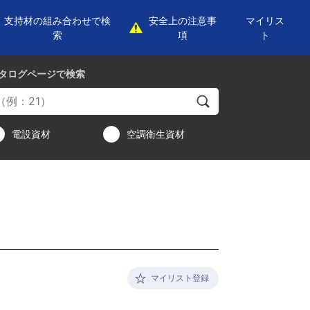
支持材の組み合わせで検
安全上の注意事
マイリス
索
項
ト
タログページ
で検索
電設資材
空調衛生資材
マイリスト登録