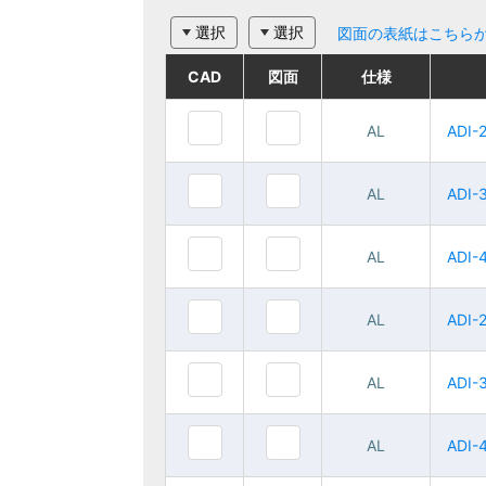
選択
選択
図面の表紙はこちら
CAD
CAD
CAD
CAD
図面
図面
図面
図面
仕様
仕様
仕様
仕様
ご注文品番
ご注文品番
AL
AL
AL
AL
ADI-2010
ADI-2010
ADI-
ADI-
AL
AL
AL
AL
ADI-3010
ADI-3010
ADI-
ADI-
AL
AL
AL
AL
ADI-4010
ADI-4010
ADI-
ADI-
AL
AL
AL
AL
ADI-2015
ADI-2015
ADI-
ADI-
AL
AL
AL
AL
ADI-3015
ADI-3015
ADI-
ADI-
AL
AL
AL
AL
ADI-4015
ADI-4015
ADI-
ADI-