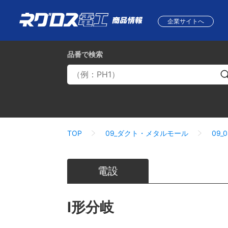
企業サイトへ
品番
で検索
TOP
09_ダクト・メタルモール
09_
電設
I形分岐