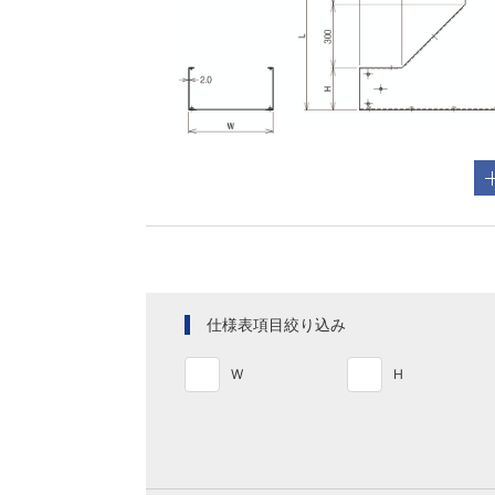
仕様表項目絞り込み
W
H