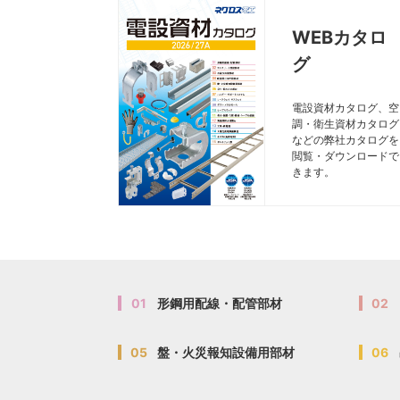
WEBカタロ
グ
電設資材カタログ、空
調・衛生資材カタログ
などの弊社カタログを
閲覧・ダウンロードで
きます。
01
形鋼用配線・配管部材
02
05
盤・火災報知設備用部材
06