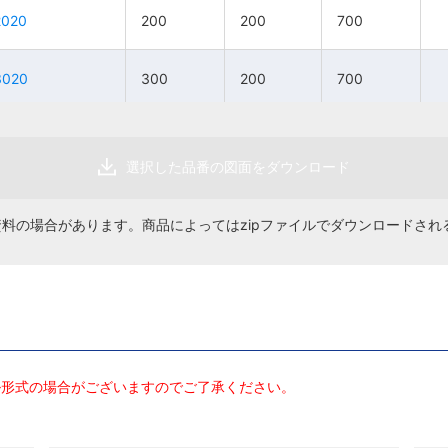
2020
2020
200
200
200
200
700
700
200
200
1本
1本
200
200
92,100円
92,100円
700
700
3020
3020
300
300
200
200
700
700
300
300
1本
1本
200
200
103,900円
103,900円
700
700
4020S
4020S
400
400
200
200
700
700
400
400
1本
1本
200
200
113,200円
113,200円
700
700
選択した品番の図面をダウンロード
資料の場合があります。商品によってはzipファイルでダウンロードされ
ル形式の場合がございますのでご了承ください。