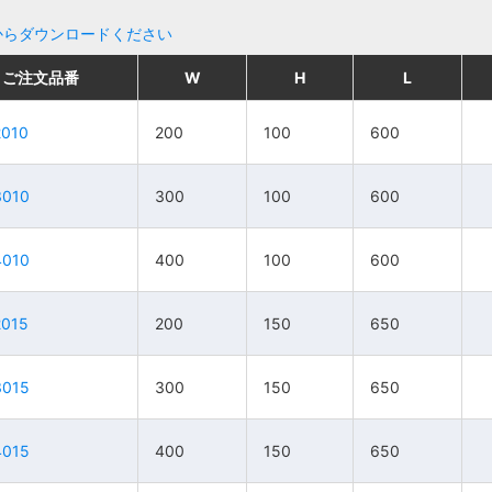
からダウンロードください
ご注文品番
ご注文品番
W
W
H
H
L
L
W
W
販売単位
販売単位
H
H
価格
価格
L
L
2010
2010
200
200
100
100
600
600
200
200
1本
1本
100
100
79,400円
79,400円
600
600
3010
3010
300
300
100
100
600
600
300
300
1本
1本
100
100
92,100円
92,100円
600
600
4010
4010
400
400
100
100
600
600
400
400
1本
1本
100
100
94,200円
94,200円
600
600
2015
2015
200
200
150
150
650
650
200
200
1本
1本
150
150
89,800円
89,800円
650
650
3015
3015
300
300
150
150
650
650
300
300
1本
1本
150
150
100,200円
100,200円
650
650
4015
4015
400
400
150
150
650
650
400
400
1本
1本
150
150
106,500円
106,500円
650
650