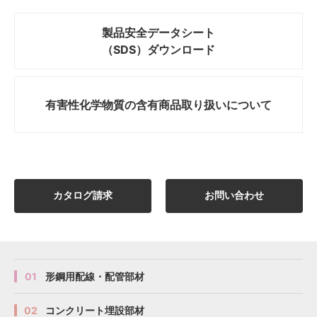
SD-
SD-
SD-
SD-
HCタ
HCタ
HCタイ
HCタイ
製品安全データシート
750
750
750
750
920
920
920
920
485
485
485
485
HCSWP75N
HCSWP75N
HCSWP75N
HCSWP75N
イプ
イプ
プ
プ
（SDS）ダウンロード
SD-
SD-
SD-
SD-
HCタ
HCタ
HCタイ
HCタイ
900
900
900
900
1070
1070
1070
1070
485
485
485
485
HCSWP90N
HCSWP90N
HCSWP90N
HCSWP90N
イプ
イプ
プ
プ
有害性化学物質の
含有商品取り扱いについて
カタログ請求
お問い合わせ
01
形鋼用配線・配管部材
02
コンクリート埋設部材