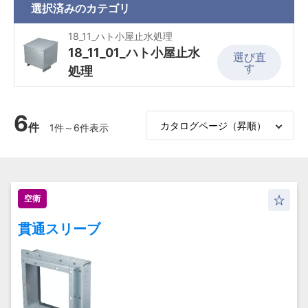
選択済みの
カテゴリ
18_11_ハト小屋止水処理
18_11_01_ハト小屋止水
選び直
す
処理
6
件
1件～6件表示
空衛
貫通スリーブ