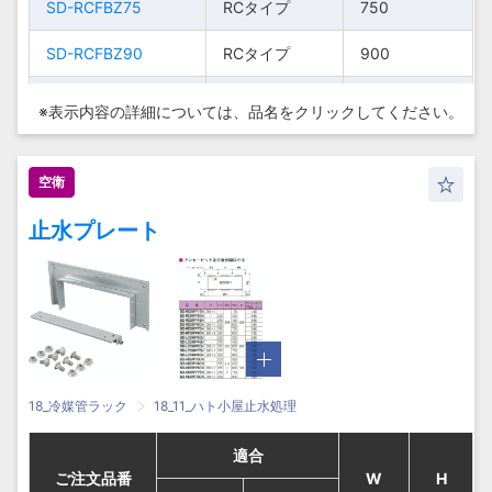
SD-
SD-RCFBZ75
SD-
SD-RCFBZ75
RCタ
RCタ
RCタイプ
RCタイプ
750
750
HCBPFBZ90
HCBPFBZ90
イプ
イプ
600
600
RCFBZ60
RCFBZ60
イプ
イプ
SD-RCFBZ90
SD-RCFBZ90
RCタイプ
RCタイプ
900
900
SD-
SD-
RCタ
RCタ
750
750
RCFBZ75
SD-LCFBZ30
RCFBZ75
SD-LCFBZ30
イプ
イプ
LCタイプ
LCタイプ
300
300
※表示内容の詳細については、
品名をクリックしてください。
SD-
SD-LCFBZ45
SD-
SD-LCFBZ45
RCタ
RCタ
LCタイプ
LCタイプ
450
450
900
900
RCFBZ90
RCFBZ90
イプ
イプ
空衛
SD-LCFBZ60
SD-LCFBZ60
LCタイプ
LCタイプ
600
600
SD-
SD-
LCタ
LCタ
300
300
止水プレート
LCFBZ30
SD-LCFBZ75
LCFBZ30
SD-LCFBZ75
イプ
イプ
LCタイプ
LCタイプ
750
750
SD-
SD-LCFBZ90
SD-
SD-LCFBZ90
LCタ
LCタ
LCタイプ
LCタイプ
900
900
450
450
LCFBZ45
LCFBZ45
イプ
イプ
SD-HCFBZ30
SD-HCFBZ30
HCタイプ
HCタイプ
300
300
SD-
SD-
LCタ
LCタ
600
600
LCFBZ60
SD-HCFBZ45
LCFBZ60
SD-HCFBZ45
イプ
イプ
HCタイプ
HCタイプ
450
450
18_冷媒管ラック
18_11_ハト小屋止水処理
SD-
SD-HCFBZ60
SD-
SD-HCFBZ60
LCタ
LCタ
HCタイプ
HCタイプ
600
600
750
750
LCFBZ75
LCFBZ75
イプ
イプ
適合
適合
適合
適合
SD-HCFBZ75
SD-HCFBZ75
HCタイプ
HCタイプ
750
750
ご注文品番
ご注文品番
ご注文品番
ご注文品番
W
W
W
W
H
H
H
H
SD-
SD-
LCタ
LCタ