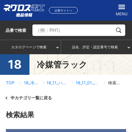
企業サイトへ
MENU
品番
で検索
カタログページで検索
品名、評定・認定番号で検索
18
冷媒管ラック
TOP
18_冷媒管ラック
18_11_ハト小屋止水処理
18_11_01_ハト小屋止水処理
検索結果一覧
中カテゴリ一覧に戻る
検索結果