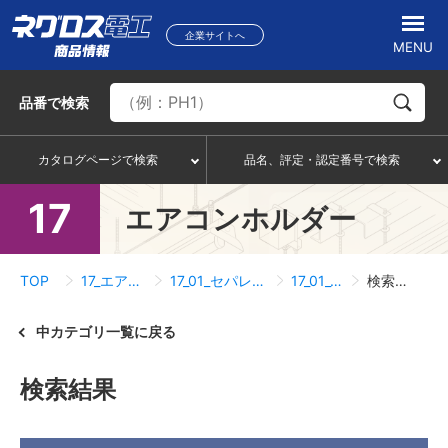
企業サイトへ
MENU
品番
で検索
カタログページで検索
品名、評定・認定番号で検索
17
エアコンホルダー
TOP
17_エアコンホルダー
17_01_セパレートタイプ据付用
17_01_04_平地用
検索結果一覧
中カテゴリ一覧に戻る
検索結果