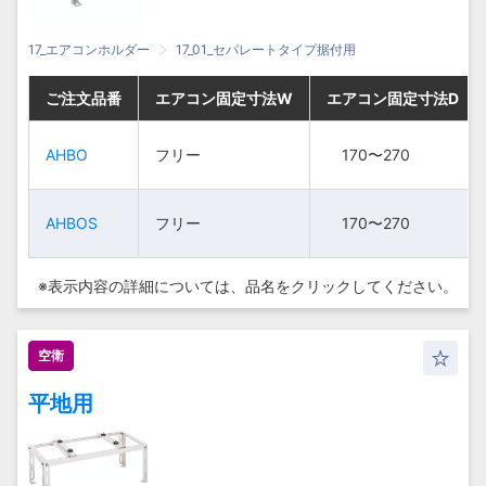
17_エアコンホルダー
17_01_セパレートタイプ据付用
ご注文品番
ご注文品番
ご注文品番
ご注文品番
エアコン固定寸法W
エアコン固定寸法W
エアコン固定寸法W
エアコン固定寸法W
エアコン固定寸法D
エアコン固定寸法D
エアコン固定寸法D
エアコン固定寸法D
AHBO
AHBO
AHBO
AHBO
フリー
フリー
フリー
フリー
170〜270
170〜270
170〜270
170〜270
AHBOS
AHBOS
AHBOS
AHBOS
フリー
フリー
フリー
フリー
170〜270
170〜270
170〜270
170〜270
※表示内容の詳細については、
品名をクリックしてください。
空衛
平地用