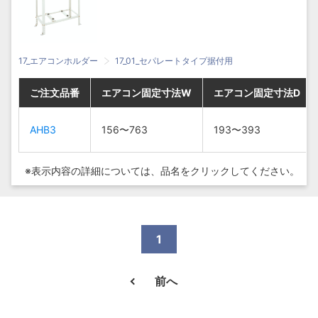
17_エアコンホルダー
17_01_セパレートタイプ据付用
ご注文品番
ご注文品番
ご注文品番
ご注文品番
エアコン固定寸法W
エアコン固定寸法W
エアコン固定寸法W
エアコン固定寸法W
エアコン固定寸法D
エアコン固定寸法D
エアコン固定寸法D
エアコン固定寸法D
AHB3
AHB3
AHB3
AHB3
156〜763
156〜763
156〜763
156〜763
193〜393
193〜393
193〜393
193〜393
※表示内容の詳細については、
品名をクリックしてください。
1
前へ