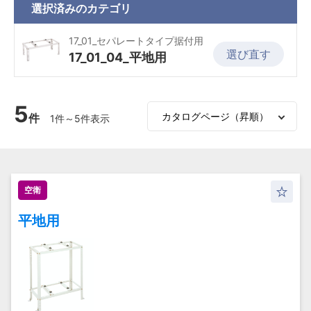
選択済みの
カテゴリ
17_01_セパレートタイプ据付用
選び直す
17_01_04_平地用
5
件
1件～5件表示
空衛
平地用