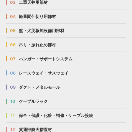
03
二重天井用部材
04
軽量間仕切り用部材
05
盤・火災報知設備用部材
06
吊り・振れ止め部材
07
ハンガー・サポートシステム
08
レースウェイ・サスウェイ
09
ダクト・メタルモール
10
ケーブルラック
11
保全・保護・化粧・補修・ケーブル接続
12
貫通部防火措置材